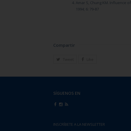
Amar S, Chung KM. Influence of
1994; 6: 79-87
Compartir
Tweet
Like
SÍGUENOS EN
INSCRÍBETE A LA NEWSLETTER