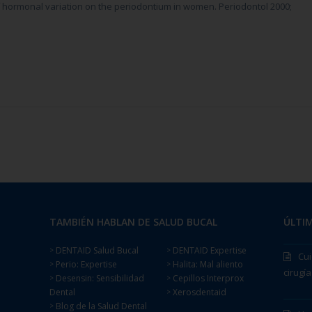
 hormonal variation on the periodontium in women. Periodontol 2000;
TAMBIÉN HABLAN DE SALUD BUCAL
ÚLTIM
DENTAID Salud Bucal
DENTAID Expertise
>
>
Cui
Perio: Expertise
Halita: Mal aliento
>
>
cirugía
Desensin: Sensibilidad
Cepillos Interprox
>
>
Dental
Xerosdentaid
>
Blog de la Salud Dental
>