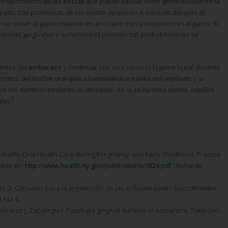
nrojecimiento de las
encías
que puede causar dolor generalizado en la
grado. Los problemas de las encías aparecen a menudo durante el
n ser tener el punto máximo en el octavo mes y mejoran tras el parto. Si
oblemas gingivales o enfermedad periodontal, probablemente se
 antes del
embarazo
y continuar con una correcta higiene bucal durante
trol del biofilm oral (placa bacteriana) a través del cepillado y la
e los dientes) mediante la utilización de la seda/cinta dental, cepillos
3
ales
.
ealth. Oral Health Care during Pregnancy and Early Childhood. Practice
ible en:
http://www.health.ny.gov/publications/0824.pdf
(fecha de
m LI. Consejos para la prevención de las enfermedades bucodentales.
:132-5.
 Alcaraz J, Zabalegui I. Patología gingival durante el embarazo. Toko-Gin.