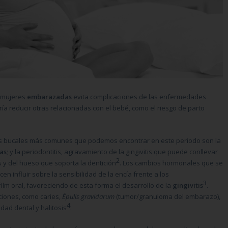
s mujeres
embarazadas
evita complicaciones de las enfermedades
ía reducir otras relacionadas con el bebé, como el riesgo de parto
 bucales más comunes que podemos encontrar en este periodo son la
as
; y la periodontitis, agravamiento de la gingivitis que puede conllevar
2
s y del hueso que soporta la dentición
. Los cambios hormonales que se
n influir sobre la sensibilidad de la encía frente a los
3
lm oral, favoreciendo de esta forma el desarrollo de la
gingivitis
.
ciones, como caries,
Épulis gravidarum
(tumor/granuloma del embarazo),
4
idad dental y halitosis
.