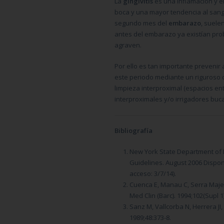
La
gingivitis
es una inflamación y e
boca y una mayor tendencia al san
segundo mes del
embarazo
, suele
antes del embarazo ya existían pr
agraven.
Por ello es tan importante prevenir
este periodo mediante un riguroso con
limpieza interproximal (espacios entr
interproximales y/o irrigadores buc
Bibliografía
New York State Department of H
Guidelines. August 2006 Dispon
acceso: 3/7/14).
Cuenca E, Manau C, Serra Maje
Med Clin (Barc). 1994;102(Supl 1)
Sanz M, Vallcorba N, Herrera JI,
1989;48:373-8.