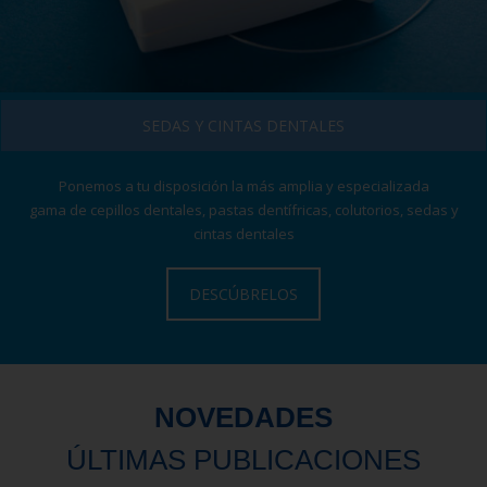
SEDAS Y CINTAS DENTALES
Ponemos a tu disposición la más amplia y especializada
gama de cepillos dentales, pastas dentífricas, colutorios, sedas y
cintas dentales
DESCÚBRELOS
NOVEDADES
ÚLTIMAS PUBLICACIONES