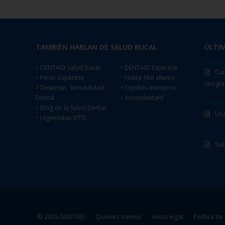
TAMBIÉN HABLAN DE SALUD BUCAL
ÚLTIM
DENTAID Salud Bucal
DENTAID Expertise
>
>
Cui
Perio: Expertise
Halita: Mal aliento
>
>
cirugía
Desensin: Sensibilidad
Cepillos Interprox
>
>
Dental
Xerosdentaid
>
Blog de la Salud Dental
>
Uso
Higienistas VITIS
>
Sa
© 2025 DENTAID
Quiénes somos
Aviso legal
Política de