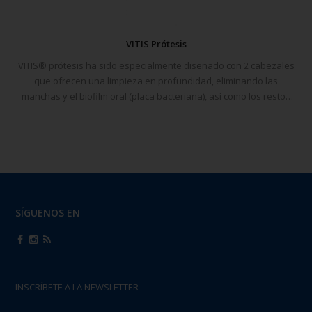
VITIS Prótesis
VITIS® prótesis ha sido especialmente diseñado con 2 cabezales
que ofrecen una limpieza en profundidad, eliminando las
manchas y el biofilm oral (placa bacteriana), así como los restos
de ali
SÍGUENOS EN
INSCRÍBETE A LA NEWSLETTER