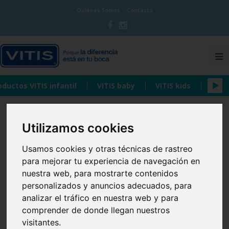
Quiénes Somos
Contacto
oductos VITIS infantil
VITIS baby
VITIS kids
VITIS
LA IMPORTANCIA DE
Utilizamos cookies
Usamos cookies y otras técnicas de rastreo
LA HIGIENE BUCAL
para mejorar tu experiencia de navegación en
nuestra web, para mostrarte contenidos
EN LA EDAD
personalizados y anuncios adecuados, para
analizar el tráfico en nuestra web y para
INFANTIL
comprender de donde llegan nuestros
visitantes.