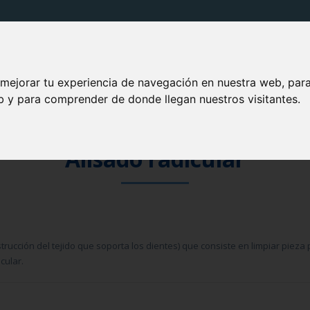
PRODUCTOS VITIS
SOLUCIONES VITIS
TU BOCA
 mejorar tu experiencia de navegación en nuestra web, par
eb y para comprender de donde llegan nuestros visitantes.
Alisado radicular
trucción del tejido que soporta los dientes) que consiste en limpiar pieza 
cular.