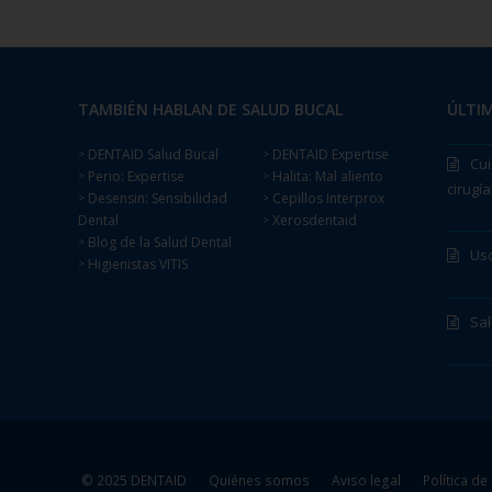
TAMBIÉN HABLAN DE SALUD BUCAL
ÚLTIM
DENTAID Salud Bucal
DENTAID Expertise
>
>
Cui
Perio: Expertise
Halita: Mal aliento
>
>
cirugía
Desensin: Sensibilidad
Cepillos Interprox
>
>
Dental
Xerosdentaid
>
Blog de la Salud Dental
>
Uso
Higienistas VITIS
>
Sa
© 2025 DENTAID
Quiénes somos
Aviso legal
Política de