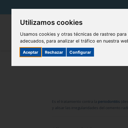
Utilizamos cookies
Usamos cookies y otras técnicas de rastreo para
adecuados, para analizar el tráfico en nuestra w
Aceptar
Rechazar
Configurar
Es el tratamiento contra la
periodontitis
(des
y alisar las irregularidades del cemento radi