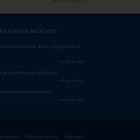
Alvéolo dental
OS POSTS DE BOCAS VITIS
dados endodoncia: antes y después de la
6 de July de 2026
 de inhaladores y salud bucal
6 de July de 2026
lud bucodental y neumonía
6 de July de 2026
 privacidad
Política de cookies
Mapa web