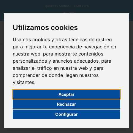
Quiénes Somos
Contacto
Utilizamos cookies
Usamos cookies y otras técnicas de rastreo
para mejorar tu experiencia de navegación en
nuestra web, para mostrarte contenidos
Arco dental
personalizados y anuncios adecuados, para
analizar el tráfico en nuestra web y para
comprender de donde llegan nuestros
visitantes.
El diente es un órgano, ya que consta de distintos tejidos que
Aceptar
armónicamente realizan una función. Varios de estos órganos
Rechazar
alineados forman los arcos dentales maxilar y mandibular. Los
arcos dentales se insertan alineados en los alvéolos dentales de
Configurar
la maxila y la mandíbula.