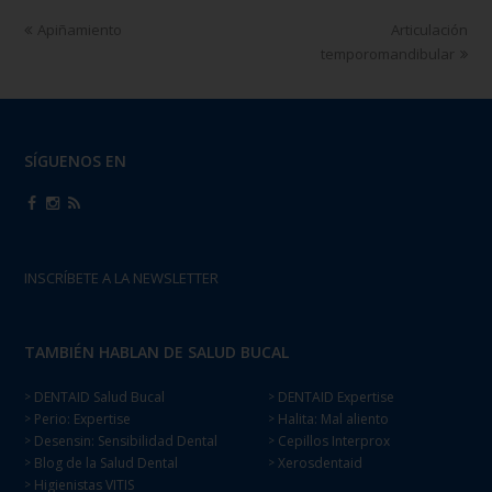
Apiñamiento
Articulación
temporomandibular
SÍGUENOS EN
INSCRÍBETE A LA NEWSLETTER
TAMBIÉN HABLAN DE SALUD BUCAL
DENTAID Salud Bucal
DENTAID Expertise
>
>
Perio: Expertise
Halita: Mal aliento
>
>
Desensin: Sensibilidad Dental
Cepillos Interprox
>
>
Blog de la Salud Dental
Xerosdentaid
>
>
Higienistas VITIS
>