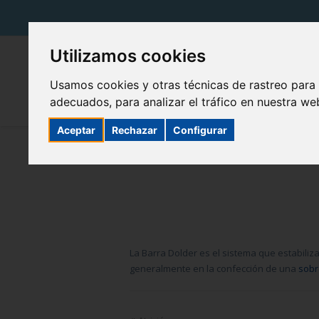
Utilizamos cookies
Usamos cookies y otras técnicas de rastreo para
adecuados, para analizar el tráfico en nuestra w
Aceptar
Rechazar
Configurar
La Barra Dolder es el sistema que estabiliz
generalmente en la confección de una
sobr