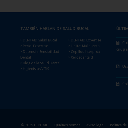
TAMBIÉN HABLAN DE SALUD BUCAL
ÚLTIM
DENTAID Salud Bucal
DENTAID Expertise
>
>
Cui
Perio: Expertise
Halita: Mal aliento
>
>
cirugía
Desensin: Sensibilidad
Cepillos Interprox
>
>
Dental
Xerosdentaid
>
Blog de la Salud Dental
>
Uso
Higienistas VITIS
>
Sa
© 2025 DENTAID
Quiénes somos
Aviso legal
Política de