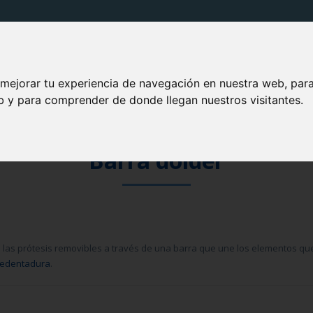
PRODUCTOS VITIS
SOLUCIONES VITIS
TU BOCA
 mejorar tu experiencia de navegación en nuestra web, par
eb y para comprender de donde llegan nuestros visitantes.
Barra dolder
a las prótesis removibles a través de una barra que une los elementos qu
edentadura
.