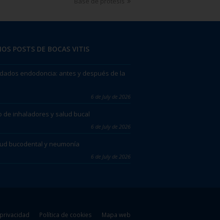
Base de prótesis
OS POSTS DE BOCAS VITIS
dados endodoncia: antes y después de la
6 de July de 2026
 de inhaladores y salud bucal
6 de July de 2026
lud bucodental y neumonía
6 de July de 2026
 privacidad
Política de cookies
Mapa web