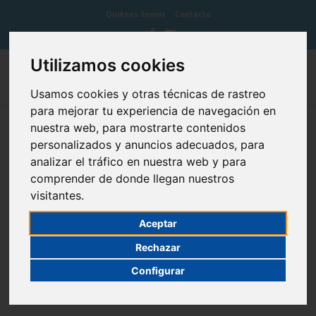
Quiénes Somos
Contacto
Utilizamos cookies
Usamos cookies y otras técnicas de rastreo
para mejorar tu experiencia de navegación en
nuestra web, para mostrarte contenidos
Cemento
personalizados y anuncios adecuados, para
analizar el tráfico en nuestra web y para
comprender de donde llegan nuestros
visitantes.
El cemento en odontología es un tejido duro, parecido al hueso,
Aceptar
que rodea la superficie externa de la raíz.
Rechazar
Está en contacto directo con unas fibras llamadas ligamento
periodontal (tejido que une el diente al hueso) que une este tejido
Configurar
al hueso.