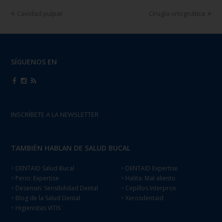
Cavidad pulpar
Cirugía ortognática
SÍGUENOS EN
INSCRÍBETE A LA NEWSLETTER
TAMBIÉN HABLAN DE SALUD BUCAL
DENTAID Salud Bucal
DENTAID Expertise
>
>
Perio: Expertise
Halita: Mal aliento
>
>
Desensin: Sensibilidad Dental
Cepillos Interprox
>
>
Blog de la Salud Dental
Xerosdentaid
>
>
Higienistas VITIS
>