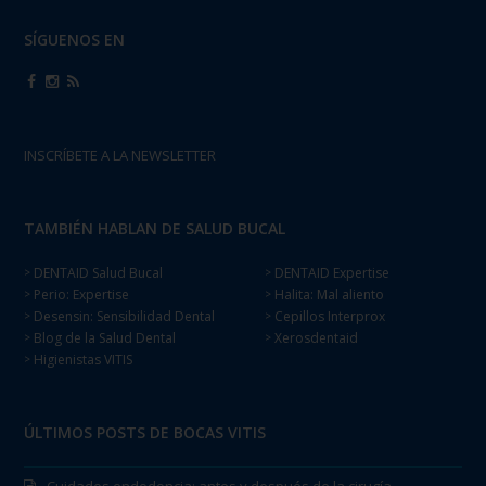
SÍGUENOS EN
INSCRÍBETE A LA NEWSLETTER
TAMBIÉN HABLAN DE SALUD BUCAL
DENTAID Salud Bucal
DENTAID Expertise
>
>
Perio: Expertise
Halita: Mal aliento
>
>
Desensin: Sensibilidad Dental
Cepillos Interprox
>
>
Blog de la Salud Dental
Xerosdentaid
>
>
Higienistas VITIS
>
ÚLTIMOS POSTS DE BOCAS VITIS
Cuidados endodoncia: antes y después de la cirugía