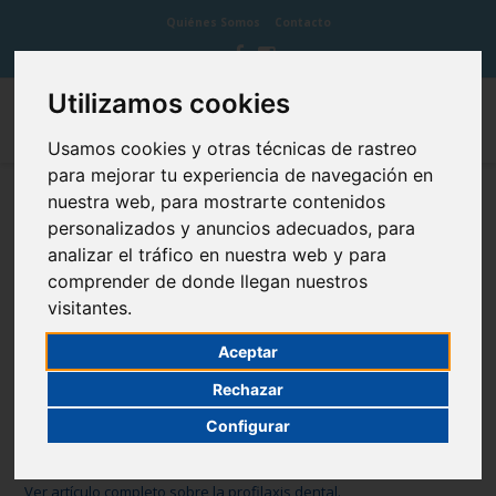
Quiénes Somos
Contacto
Utilizamos cookies
Usamos cookies y otras técnicas de rastreo
para mejorar tu experiencia de navegación en
nuestra web, para mostrarte contenidos
Profilaxis dental
personalizados y anuncios adecuados, para
analizar el tráfico en nuestra web y para
comprender de donde llegan nuestros
visitantes.
La profilaxis dental es el procedimiento de higiene dental cuyo
Aceptar
objetivo es limpiar las superficies dentarias, retirando el sarro
Rechazar
dental o placa calcificada que se encuentra adherido y
acumulado en aquellas zonas de los dientes que no son
Configurar
accesibles con el cepillado dental.
Ver artículo completo sobre la profilaxis dental.