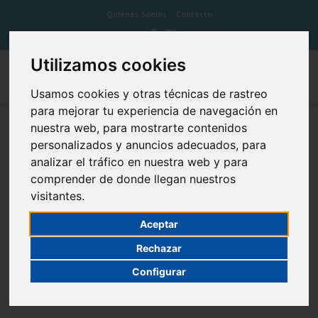
Quiénes Somos
Contacto
Utilizamos cookies
Usamos cookies y otras técnicas de rastreo
para mejorar tu experiencia de navegación en
nuestra web, para mostrarte contenidos
Xerostomía
personalizados y anuncios adecuados, para
analizar el tráfico en nuestra web y para
comprender de donde llegan nuestros
visitantes.
La Xerostomía es la sensación subjetiva de sequedad de la boca
Aceptar
por la disminución de la saliva (también denominada
Rechazar
hiposalivación o asialorrea) causada por el mal funcionamiento
de las glándulas salivales.
Configurar