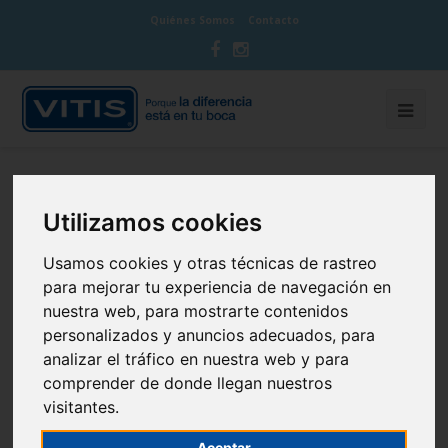
Quiénes Somos
Contacto
Utilizamos cookies
Como profesional, tu papel es
Usamos cookies y otras técnicas de rastreo
clave paran inculcar una
para mejorar tu experiencia de navegación en
actitud positiva en tus
nuestra web, para mostrarte contenidos
pacientes con ortodoncia.
Debes establecer una
personalizados y anuncios adecuados, para
comunicación horizontal con
analizar el tráfico en nuestra web y para
tus pacientes, de igual a igual.
comprender de donde llegan nuestros
Poder resolver cualquier
visitantes.
duda y ser flexible a la hora
Aceptar
de convenir con el paciente