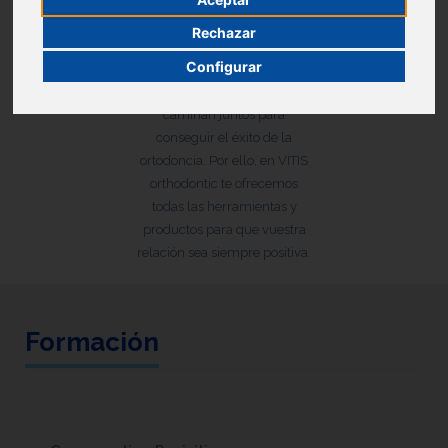
su plan de tratamiento ayuda
Rechazar
a crear una relación de
Configurar
alianza terapéutica, donde
profesional y paciente
caminan juntos para
conseguir el éxito de la
ortodoncia. Por ello, en VITIS
orthodontic te ofrecemos
todas las herramientas y
productos para que vuestra
relación sea siempre positiva.
Formación