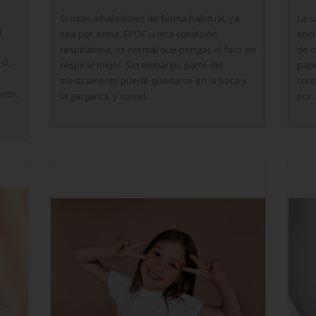
Si usas inhaladores de forma habitual, ya
La s
l
sea por asma, EPOC u otra condición
encí
respiratoria, es normal que pongas el foco en
de c
sí,
respirar mejor. Sin embargo, parte del
pape
medicamento puede quedarse en la boca y
cont
nto,
la garganta, y con el…
por