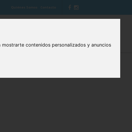
Quiénes Somos
Contacto
 VITIS
BLOG CUIDA TU BOCA
a mostrarte contenidos personalizados y anuncios