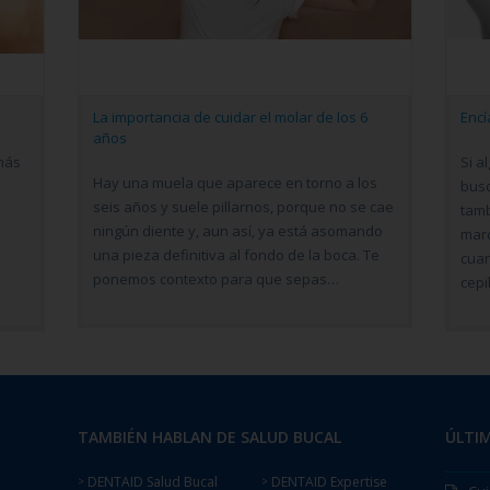
La importancia de cuidar el molar de los 6
Encí
años
más
Si a
Hay una muela que aparece en torno a los
bus
seis años y suele pillarnos, porque no se cae
tamb
ningún diente y, aun así, ya está asomando
marc
una pieza definitiva al fondo de la boca. Te
cuan
ponemos contexto para que sepas…
cepi
TAMBIÉN HABLAN DE SALUD BUCAL
ÚLTIM
DENTAID Salud Bucal
DENTAID Expertise
>
>