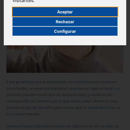
visitantes.
Aceptar
Rechazar
Configurar
Para garantizar que el tratamiento de ortodoncia con brackets
sea efectivo, es esencial mantener una buena higiene bucal. Los
brackets pueden hacer que se acumule placa y residuos de
comida entre los dientes, por lo que debes estar atento a cómo
limpiar tus piezas dentales para evitar que tu salud dental no se
vea comprometida.
Quienes hayan utilizado brackets en algún punto de su vida, ya