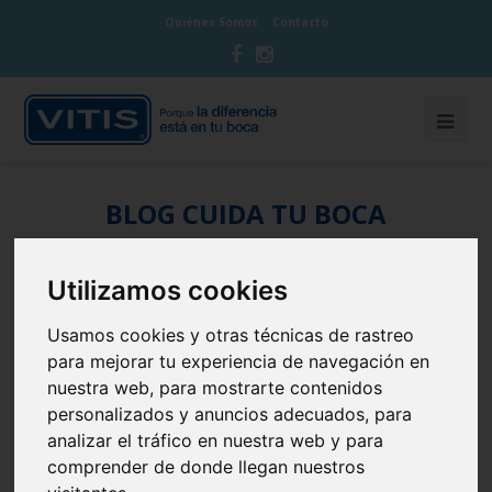
Quiénes Somos
Contacto
BLOG CUIDA TU BOCA
Utilizamos cookies
Usamos cookies y otras técnicas de rastreo
Higiene bucal con Brackets: 10
para mejorar tu experiencia de navegación en
errores comunes a evitar
nuestra web, para mostrarte contenidos
personalizados y anuncios adecuados, para
7 de April de 2025
Ortodoncia
analizar el tráfico en nuestra web y para
comprender de donde llegan nuestros