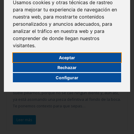
Usamos cookies y otras técnicas de rastreo
para mejorar tu experiencia de navegación en
nuestra web, para mostrarte contenidos
personalizados y anuncios adecuados, para
analizar el tráfico en nuestra web y para
comprender de donde llegan nuestros
visitantes.
Aceptar
La importancia de cuidar el molar de los 6 años
Rechazar
3 de July de 2026
Infantil
Configurar
Hay una muela que aparece en torno a los seis años y
suele pillarnos, porque no se cae ningún diente y, aun así,
ya está asomando una pieza definitiva al fondo de la boca.
Te ponemos contexto para que sepas…
Leer más