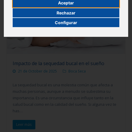
Aceptar
Rechazar
Configurar
Impacto de la sequedad bucal en el sueño
21 de October de 2025
Boca Seca
La sequedad bucal es una molestia común que afecta a
muchas personas, aunque a menudo se subestima su
importancia. Es una circunstancia que influye tanto en la
salud bucal como en la calidad del sueño. Si alguna vez te
has…
Leer más