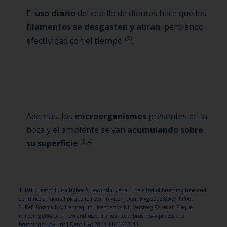
El
uso diario
del cepillo de dientes hace que los
filamentos se desgasten y abran
, perdiendo
(2)
efectividad con el tiempo
.
Además, los
microorganismos
presentes en la
boca y el ambiente se van
acumulando sobre
(3,4)
su superficie
.
1. Ref: Creeth JE, Gallagher A, Sowinski J, et al. The effect of brushing time and
dentifrice on dental plaque removal in vivo. J Dent Hyg 2009;83(3):111-6.
2. Ref: Rosema NA, Hennequin-Hoenderdos NL, Versteeg PA, et al. Plaque-
removing efficacy of new and used manual toothbrushes--a professional
brushing study. Int J Dent Hyg 2013;11(4):237-43.