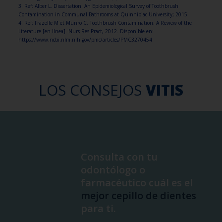
3. Ref: Alber L. Dissertation: An Epidemiological Survey of Toothbrush
Contamination in Communal Bathrooms at Quinnipiac University; 2015.
4. Ref: Frazelle M et Munro C. Toothbrush Contamination: A Review of the
Literature [en línea]. Nurs Res Pract, 2012. Disponible en:
https://www.ncbi.nlm.nih.gov/pmc/articles/PMC3270454
LOS CONSEJOS
VITIS
Consulta con tu
odontólogo o
farmacéutico cuál es el
mejor cepillo de dientes
para ti.