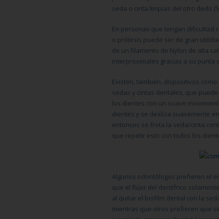
seda o cinta limpias del otro dedo (5,
En personas que tengan dificultad c
o prótesis puede ser de gran utilid
de un filamento de Nylon de alta cal
interproximales gracias a su punta se
Existen, también, dispositivos como
sedas y cintas dentales, que puede a
los dientes con un suave movimiento 
dientes y se desliza suavemente en e
entonces se frota la seda/cinta contr
que repetir esto con todos los dient
Algunos odontólogos prefieren el em
que el flúor del dentífrico solament
al quitar el biofilm dental con la se
mientras que otros prefieren que se 