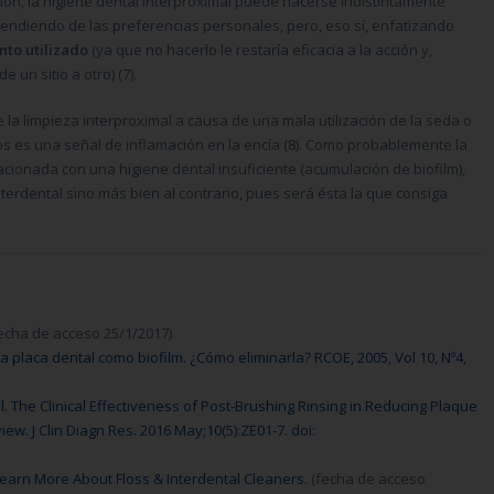
ion
, la higiene dental interproximal puede hacerse indistintamente
pendiendo de las preferencias personales, pero, eso sí, enfatizando
to utilizado
(ya que no hacerlo le restaría eficacia a la acción y,
 un sitio a otro) (7).
a limpieza interproximal a causa de una mala utilización de la seda o
sos es una señal de inflamación en la encía (8). Como probablemente la
acionada con una higiene dental insuficiente (acumulación de biofilm),
erdental sino más bien al contrario, pues será ésta la que consiga
.
echa de acceso 25/1/2017)
a placa dental como biofilm. ¿Cómo eliminarla? RCOE, 2005, Vol 10, Nº4,
al. The Clinical Effectiveness of Post-Brushing Rinsing in Reducing Plaque
iew. J Clin Diagn Res. 2016 May;10(5):ZE01-7. doi:
Learn More About Floss & Interdental Cleaners
. (fecha de acceso