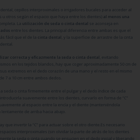
ta dental, cepillos interproximales o irrigadores bucales para acceder al
 u otros según el espacio que haya entre los dientes)
al menos una
ncompleta. La
utilización de seda o cinta dental
se aconseja en
rados
entre los dientes. La principal diferencia entre ambas es que el
s fácil que el de la
cinta dental
, y la superficie de arrastre de la cinta
dental.
ilizar correcta y eficazmente la seda o cinta dental
, evitando
ismos en los tejidos blandos, hay que coger aproximadamente 50 cm de
e sus extremos en el dedo corazón de una mano y el resto en el mismo
de 7 a 10 cm entre ambos dedos.
la seda o cinta firmemente entre el pulgar y el dedo índice de cada
introducirla suavemente entre los dientes, curvarlo en forma de “C”
 suavemente al espacio entre la encía y el diente (manteniéndola
a lentamente de arriba hacia abajo.
y que invertir la “C” para actuar sobre el otro diente.Es necesario
espacios interproximales (sin olvidar la parte de atrás de los dientes
mente la seda o cinta cuando se ensucien en el dedo inicial y liberando