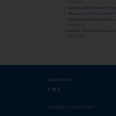
27/1/2017)
Dental Health Foundation. Int
American Dental Association. F
American Dental Association. 
30/1/2017)
Dentaid. Salud bucal. Higiene i
25/1/2017)
SÍGUENOS EN
INSCRÍBETE A LA NEWSLETTER