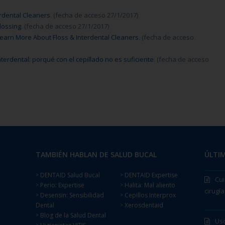
erdental Cleaners
. (fecha de acceso 27/1/2017)
lossing
. (fecha de acceso 27/1/2017)
Learn More About Floss & Interdental Cleaners
. (fecha de acceso
nterdental: porqué con el cepillado no es suficiente
. (fecha de acceso
TAMBIÉN HABLAN DE SALUD BUCAL
ÚLTIM
DENTAID Salud Bucal
DENTAID Expertise
>
>
Cui
Perio: Expertise
Halita: Mal aliento
>
>
cirugía
Desensin: Sensibilidad
Cepillos Interprox
>
>
Dental
Xerosdentaid
>
Blog de la Salud Dental
>
Uso