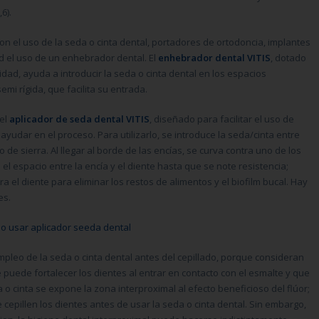
6).
on el uso de la seda o cinta dental, portadores de ortodoncia, implantes
ad el uso de un enhebrador dental. El
enhebrador dental VITIS
, dotado
idad, ayuda a introducir la seda o cinta dental en los espacios
mi rígida, que facilita su entrada.
 el
aplicador de seda dental VITIS
, diseñado para facilitar el uso de
yudar en el proceso. Para utilizarlo, se introduce la seda/cinta entre
de sierra. Al llegar al borde de las encías, se curva contra uno de los
l espacio entre la encía y el diente hasta que se note resistencia;
a el diente para eliminar los restos de alimentos y el biofilm bucal. Hay
es.
pleo de la seda o cinta dental antes del cepillado, porque consideran
e puede fortalecer los dientes al entrar en contacto con el esmalte y que
da o cinta se expone la zona interproximal al efecto beneficioso del flúor;
cepillen los dientes antes de usar la seda o cinta dental. Sin embargo,