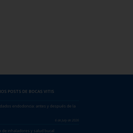
OS POSTS DE BOCAS VITIS
dados endodoncia: antes y después de la
6 de July de 2026
 de inhaladores y salud bucal