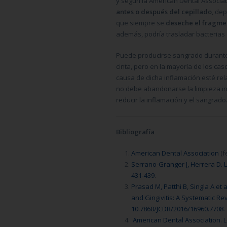
y según la
American Dental Associat
antes o después del cepillado
, de
que siempre se
deseche el fragmen
además, podría trasladar bacterias de
Puede producirse sangrado durante l
cinta, pero en la mayoría de los ca
causa de dicha inflamación esté rel
no debe abandonarse la limpieza int
reducir la inflamación y el sangrado
Bibliografía
American Dental Association
(f
Serrano-Granger J, Herrera D. L
431-439
.
Prasad M, Patthi B, Singla A et 
and Gingivitis: A Systematic Rev
10.7860/JCDR/2016/16960.7708
.
American Dental Association. 