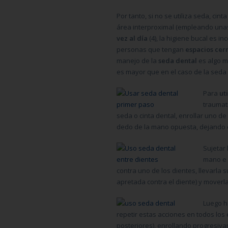
Por tanto, si no se utiliza seda, cin
área interproximal (empleando unas
vez al día
(4), la higiene bucal es i
personas que tengan
espacios cer
manejo de la
seda dental
es algo má
es mayor que en el caso de la seda 
Para
ut
traumat
seda o cinta dental, enrollar uno d
dedo de la mano opuesta, dejando 
Sujetar 
mano e 
contra uno de los dientes, llevarla
apretada contra el diente) y moverl
Luego ha
repetir estas acciones en todos los 
posteriores), enrollando progresiva