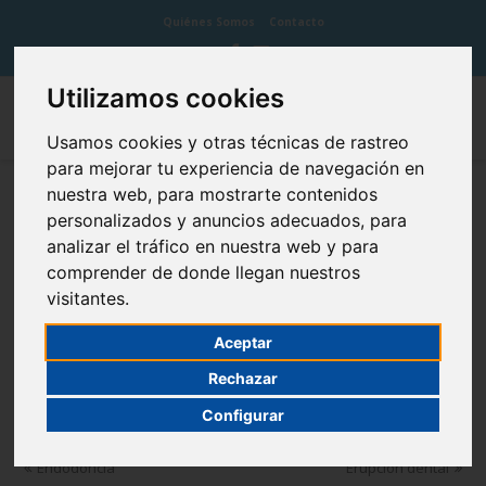
Quiénes Somos
Contacto
Utilizamos cookies
Usamos cookies y otras técnicas de rastreo
para mejorar tu experiencia de navegación en
nuestra web, para mostrarte contenidos
Enfermedad periodontal
personalizados y anuncios adecuados, para
analizar el tráfico en nuestra web y para
comprender de donde llegan nuestros
visitantes.
La enfermedad periodontal es la destrucción de los tejidos que
Aceptar
soportan los dientes,
cemento
, ligamento periodontal y
hueso
Rechazar
alveolar
.
Configurar
Endodoncia
Erupción dental