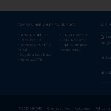
TAMBIÉN HABLAN DE SALUD BUCAL
ÚLTIM
DENTAID Salud Bucal
DENTAID Expertise
>
>
Cui
Perio: Expertise
Halita: Mal aliento
>
>
cirugía
Desensin: Sensibilidad
Cepillos Interprox
>
>
Dental
Xerosdentaid
>
Blog de la Salud Dental
>
Uso
Higienistas VITIS
>
Sa
© 2025 DENTAID
Quiénes somos
Aviso legal
Política de