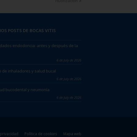
Fluorización
OS POSTS DE BOCAS VITIS
dados endodoncia: antes y después de la
6 de July de 2026
 de inhaladores y salud bucal
6 de July de 2026
lud bucodental y neumonía
6 de July de 2026
 privacidad
Política de cookies
Mapa web