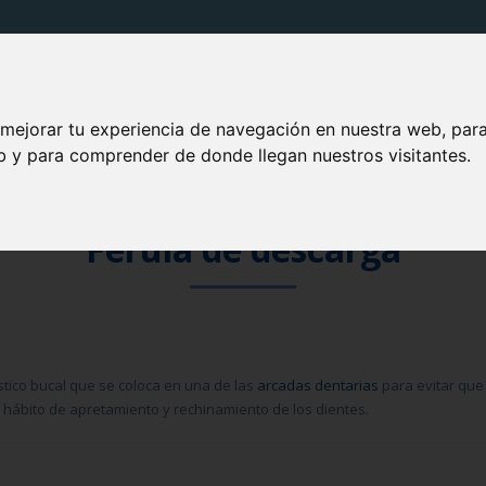
PRODUCTOS VITIS
SOLUCIONES VITIS
TU BOCA
 mejorar tu experiencia de navegación en nuestra web, par
eb y para comprender de donde llegan nuestros visitantes.
Férula de descarga
tico bucal que se coloca en una de las
arcadas dentarias
para evitar que
el hábito de apretamiento y rechinamiento de los dientes.