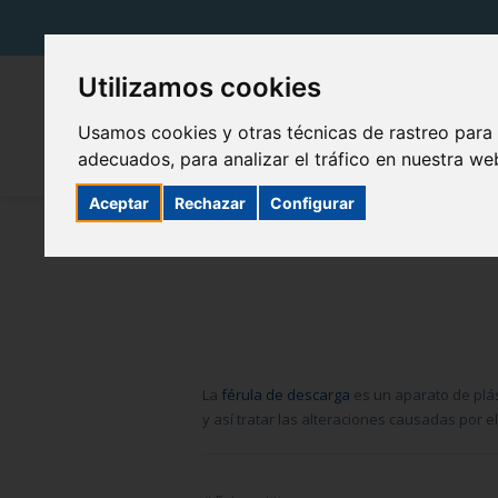
Utilizamos cookies
Usamos cookies y otras técnicas de rastreo para
adecuados, para analizar el tráfico en nuestra w
Aceptar
Rechazar
Configurar
La
férula de descarga
es un aparato de plás
y así tratar las alteraciones causadas por 