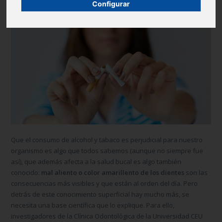
Configurar
Que el consumo de alcohol y tabaco es perjudicial para nuestro
organismo es algo que todos sabemos (aunque no siempre fue
así), que además afecta a la salud bucal es algo también
conocido:
mal aliento o color amarillento de los dientes
son las
consecuencias más visibles y que están al orden del día. Pero
detrás de este conocimiento superficial hay mucho más, se
necesita una base científica que lo explique. Para ello,
investigadores de la Clínica Odontológica de la Universidad CEU