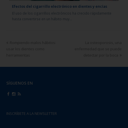
Efectos del cigarrillo electrónico en dientes y encías
El uso de los cigarrillos electrónicos ha crecido rápidamente
hasta convertirse en un hábito muy…
Rompiendo malos hábitos:
La osteoporosis, una
usar los dientes como
enfermedad que se puede
herramientas
detectar por la boca
SÍGUENOS EN
INSCRÍBETE A LA NEWSLETTER