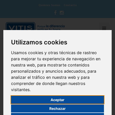
Quiénes Somos
Contacto
Utilizamos cookies
BLOG CUIDA TU BOCA
Usamos cookies y otras técnicas de rastreo
para mejorar tu experiencia de navegación en
nuestra web, para mostrarte contenidos
personalizados y anuncios adecuados, para
analizar el tráfico en nuestra web y para
Por qué afectan a tu boca el tabaco
comprender de donde llegan nuestros
visitantes.
y el alcohol
Aceptar
19 de January de 2017
Cepillado dental
Rechazar