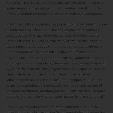
de Valencia han realizado un estudio con 105 pacientes entre los
cuales se encuentran consumidores de tabaco, de alcohol, de
ambas y también personas que no consumen estas sustancias.
En dicho estudio analizaron y compararon 5 microorganismos que
encontramos en la boca: 2 bacterias (
Streptococcus mutans
y
Lactobacillus
) y 3 hongos (
Candida albicans
,
Candida krusei
y
Candida tropicalis)
. Como se esperaba, el estudio ha mostrado
que
el consumo de tabaco y alcohol
provoca desequilibrios en
los microorganismos comensales como los
Streptococcus
mutans,
vinculados a la aparición de
caries
, y también en los que
provocan infección cuando las defensas de la cavidad oral están
bajas, son los llamados microorganismos orales oportunistas. En
cambio, en el resto de microorganismos no se percibieron
cambios significativos entre los diferentes grupos. Por tanto, y
según los resultados de este estudio, se puede concluir que
el
consumo de tabaco y alcohol genera un entorno propicio para
la aparición de caries y aumenta el riesgo de infección bucal
.
Para los investigadores, los resultados obtenidos revelan la
necesidad de que la prevención de enfermedades bucodentales