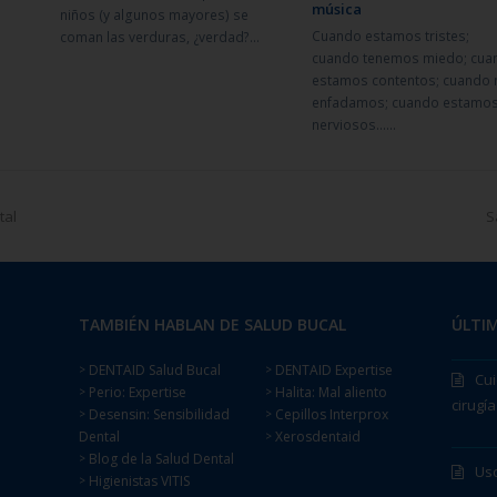
música
niños (y algunos mayores) se
Cuando estamos tristes;
coman las verduras, ¿verdad?…
cuando tenemos miedo; cua
estamos contentos; cuando 
enfadamos; cuando estamo
nerviosos……
tal
S
TAMBIÉN HABLAN DE SALUD BUCAL
ÚLTIM
DENTAID Salud Bucal
DENTAID Expertise
>
>
Cui
Perio: Expertise
Halita: Mal aliento
>
>
cirugía
Desensin: Sensibilidad
Cepillos Interprox
>
>
Dental
Xerosdentaid
>
Blog de la Salud Dental
>
Uso
Higienistas VITIS
>