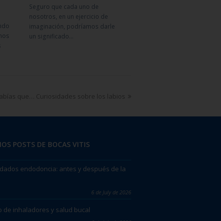
Seguro que cada uno de
nosotros, en un ejercicio de
ndo
imaginación, podríamos darle
nos
un significado…
s
abías que… Curiosidades sobre los labios
OS POSTS DE BOCAS VITIS
dados endodoncia: antes y después de la
6 de July de 2026
 de inhaladores y salud bucal