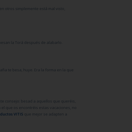
n otros simplemente está mal visto,
besan la Torá después de alabarlo.
afia te besa, huye. Era la forma en la que
este consejo: besad a aquellos que queréis,
n el que os encontréis estas vacaciones, no
ductos VITIS
que mejor se adapten a