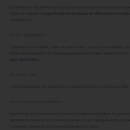
Es tiempo de vacaciones y muchas personas aprovechan para viajar 
hacer un repaso al
significado de los besos en diferentes territori
confusiones.
Besos esquimales
Este beso no consiste, como se suele creer, en rozar las narices, sin
estar en la selección de la pareja mediante el olfato. Además de en 
islas del Pacífico
.
Ni uno ni dos
A los holandeses les parecía poco darse dos besos, así que se dan
No a los besos en público
Esto era lo que pensaron los primeros viajeros europeos. El caso 
tan íntimos como el sexo, por ese motivo no es habitual verlos besa
y Vietnam, donde es poco común besar a los hijos.