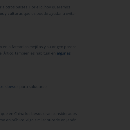
a otros países. Por ello, hoy queremos
os y culturas
que os puede ayudar a evitar
o en olfatear las mejillas y su origen parece
el Ártico, también es habitual en
algunas
tres besos
para saludarse.
es que en China los besos eran considerados
rse en público. Algo similar sucede en Japón