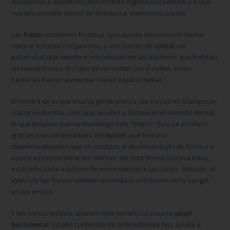
ayudarnos a mantener una correcta higiene bucodental y a que
nuestro esmalte dental se fortalezca. Vamos por partes.
Las
fresas
contienen fructosa, que aporta azúcares de forma
natural a nuestro organismo, y son fuente de
xylitol
, un
polialcohol que impide el crecimiento de las bacterias que habitan
en nuestra boca. En caso de no contar con el xylitol, estas
bacterias harían aumentar nuestra placa dental.
En contra de lo que mucha gente piensa, las fresas no blanquean
nuestros dientes, sino que ayudan a fortalecer el esmalte dental,
lo que propicia que se mantenga más “limpio”. Esto se produce
gracias a las propiedades del
xylitol
, que frena la
desmineralización que se produce al disminuir el pH de la boca y
ayuda a remineralizar los dientes. De esta forma nuestra boca
está reforzada a la hora de enfrentarnos a las caries. Además, el
xylitol de las fresas también estimula la circulación de la sangre
en las encías.
Y las fresas todavía aportan más beneficios para la
salud
bucodental
: su alto contenido de antioxidantes nos ayuda a