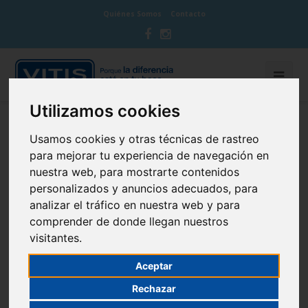
Quiénes Somos
Contacto
Utilizamos cookies
BLOG CUIDA TU BOCA
Usamos cookies y otras técnicas de rastreo
para mejorar tu experiencia de navegación en
nuestra web, para mostrarte contenidos
personalizados y anuncios adecuados, para
analizar el tráfico en nuestra web y para
Bocas de fresa, bocas cuidadas
comprender de donde llegan nuestros
visitantes.
13 de March de 2015
Cepillado dental
Aceptar
Rechazar