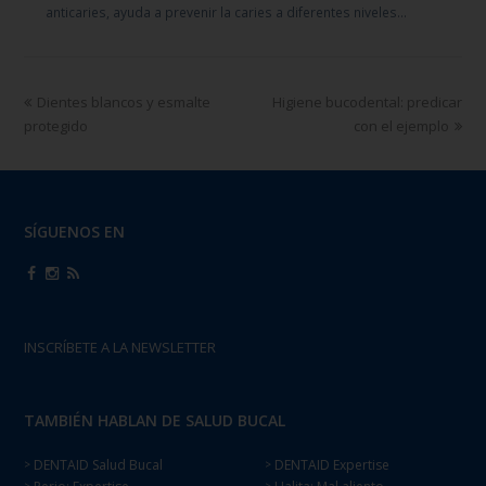
anticaries, ayuda a prevenir la caries a diferentes niveles…
Dientes blancos y esmalte
Higiene bucodental: predicar
protegido
con el ejemplo
SÍGUENOS EN
INSCRÍBETE A LA NEWSLETTER
TAMBIÉN HABLAN DE SALUD BUCAL
DENTAID Salud Bucal
DENTAID Expertise
>
>