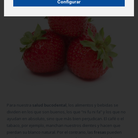
Configurar
Para nuestra
salud bucodental
, los alimentos y bebidas se
dividen en los que son buenos, los que “ni fu ni fa” y los que no
ayudan en absoluto, sino que más bien perjudican. El café o el
tabaco, por ejemplo, manchan nuestros dientes y hacen que
pierdan su blanco natural. Por el contrario, las
fresas
pueden