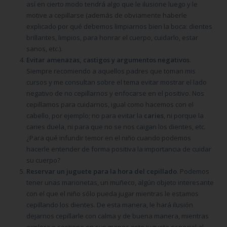
así en cierto modo tendrá algo que le ilusione luego y le
motive a cepillarse (además de obviamente haberle
explicado por qué debemos limpiarnos bien la boca: dientes
brillantes, limpios, para honrar el cuerpo, cuidarlo, estar
sanos, etc.).
Evitar amenazas, castigos y argumentos negativos
.
Siempre recomiendo a aquellos padres que toman mis
cursos y me consultan sobre el tema evitar mostrar el lado
negativo de no cepillarnos y enfocarse en el positivo. Nos
cepillamos para cuidarnos, igual como hacemos con el
cabello, por ejemplo; no para evitar la
caries
, ni porque la
caries duela, ni para que no se nos caigan los dientes, etc.
¿Para qué infundir temor en el niño cuando podemos
hacerle entender de forma positiva la importancia de cuidar
su cuerpo?
Reservar un juguete para la hora del cepillado
. Podemos
tener unas marionetas, un muñeco, algún objeto interesante
con el que el niño sólo pueda jugar mientras le estamos
cepillando los dientes. De esta manera, le hará ilusión
dejarnos cepillarle con calma y de buena manera, mientras
explora o sostiene en sus manos este juguete especial al