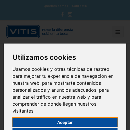
Quiénes Somos
Contacto
BLOG CUIDA TU BOCA
Utilizamos cookies
Usamos cookies y otras técnicas de rastreo
para mejorar tu experiencia de navegación en
nuestra web, para mostrarte contenidos
personalizados y anuncios adecuados, para
Cinco consejos para un cepillado
analizar el tráfico en nuestra web y para
infantil ameno
comprender de donde llegan nuestros
visitantes.
13 de May de 2013
Infantil
Aceptar