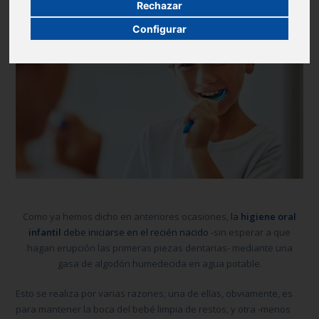
Rechazar
Configurar
Como ya hemos dicho en anteriores ocasiones,
la
higiene oral
infantil
debe iniciarse en el recién nacido
-sin esperar a que
hagan erupción las primeras piezas dentarias- mediante una
gasa de algodón humedecida en agua potable.
Esto se realiza por varias razones; una de ellas, obviamente, es
para mantener la boca del bebé limpia de restos, y otra -menos