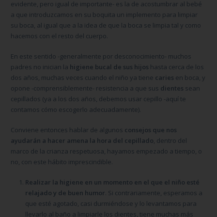
evidente, pero igual de importante- es la de acostumbrar al bebé
a que introduzcamos en su boquita un implemento para limpiar
su boca, al igual que a la idea de que la boca se limpia tal y como
hacemos con el resto del cuerpo.
En este sentido -generalmente por desconocimiento- muchos
padres no inician la
higiene bucal de sus hijos
hasta cerca de los
dos años, muchas veces cuando el niño ya tiene
caries
en boca, y
opone -comprensiblemente- resistencia a que sus
dientes
sean
cepillados (ya a los dos años, debemos usar cepillo -aquí te
contamos cómo escogerlo adecuadamente).
Conviene entonces hablar de algunos
consejos que nos
ayudarán a hacer amena la hora del cepillado
, dentro del
marco de la crianza respetuosa, hayamos empezado a tiempo, o
no, con este hábito imprescindible.
Realizar la higiene en un momento en el que el niño esté
relajado y de buen humor
. Si contrariamente, esperamos a
que esté agotado, casi durmiéndose y lo levantamos para
llevarlo al baño a limpiarle los dientes, tiene muchas más