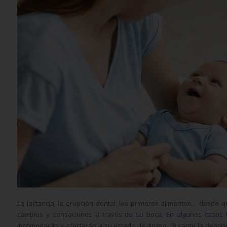
La lactancia, la erupción dental, los primeros alimentos… desde
cambios y sensaciones a través de su boca. En algunos casos l
incomodarán y afectarán a su estado de ánimo. Durante la dentició