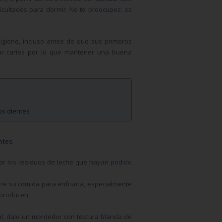
icultades para dormir. No te preocupes: es
igiene, incluso antes de que sus primeros
lar caries por lo que mantener una buena
os dientes
ntes
rar los residuos de leche que hayan podido
bre su comida para enfriarla, especialmente
 producen.
al, dale un mordedor con textura blanda de