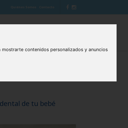
Quiénes Somos
Contacto
 VITIS
BLOG CUIDA TU BOCA
a mostrarte contenidos personalizados y anuncios
odental de tu bebé