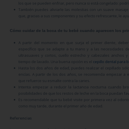
los que se pueden enfriar, pero nunca si est
á
congelado: podr
í
Tambi
é
n puedes aliviarle las molestias con un suave masaje
que, gracias a sus componentes y su efecto refrescante, le ay
Cómo cuidar de la boca de tu bebé cuando aparecen los pri
A partir del momento en que surja el primer diente, deber
espec
í
fico que se adapte a tu mano y a las necesidades d
ultrasuaves y cortos, cuello estrecho y cabezales anchos 
tiempo de lavado. Una buena opci
ó
n es el
cepillo dental para 
Hasta los dos a
ñ
os de edad, puedes realizar el cepillado s
ó
l
enc
í
as. A partir de los dos a
ñ
os, se recomienda empezar a 
que refuerce su esmalte contra la caries.
Intenta empezar a reducir la lactancia nocturna cuando bro
posibilidades de que los restos de leche en la boca puedan fav
Es recomendable que tu beb
é
visite por primera vez al odon
como muy tarde, durante el primer a
ñ
o de edad.
Referencias