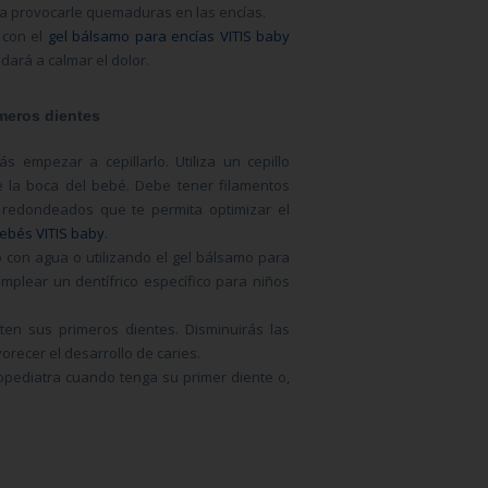
a provocarle quemaduras en las enc
í
as.
 con el
gel bálsamo para encías VITIS baby
udar
á
a calmar el dolor.
meros dientes
á
s empezar a cepillarlo. Utiliza un cepillo
e la boca del beb
é
. Debe tener filamentos
y redondeados que te permita optimizar el
bebés VITIS baby
.
o con agua o utilizando el gel b
á
lsamo para
emplear un dent
í
frico espec
í
fico para ni
ñ
os
ten sus primeros dientes. Disminuir
á
s las
orecer el desarrollo de caries.
topediatra cuando tenga su primer diente o,