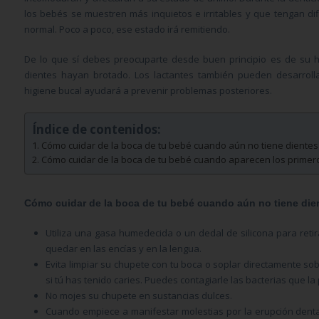
los bebés se muestren más inquietos e irritables y que tengan dif
normal. Poco a poco, ese estado irá remitiendo.
De lo que sí debes preocuparte desde buen principio es de su h
dientes hayan brotado. Los lactantes también pueden desarrol
higiene bucal ayudará a prevenir problemas posteriores.
Índice de contenidos:
Cómo cuidar de la boca de tu bebé cuando aún no tiene dientes
Cómo cuidar de la boca de tu bebé cuando aparecen los primer
Cómo cuidar de la boca de tu bebé cuando aún no tiene die
Utiliza una gasa humedecida o un dedal de silicona para reti
quedar en las enc
í
as y en la lengua.
Evita limpiar su chupete con tu boca o soplar directamente so
si t
ú
has tenido caries. Puedes contagiarle las bacterias que la
No mojes su chupete en sustancias dulces.
Cuando empiece a manifestar molestias por la erupci
ó
n dent