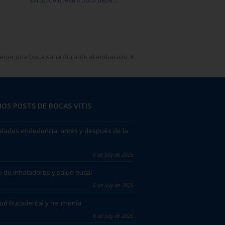
salud de nuestra boca debe…
 tener una boca sana durante el embarazo
OS POSTS DE BOCAS VITIS
dados endodoncia: antes y después de la
6 de July de 2026
 de inhaladores y salud bucal
6 de July de 2026
lud bucodental y neumonía
6 de July de 2026