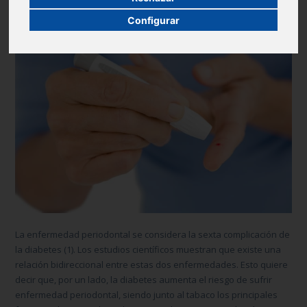
9 de February de 2016
Cuidado de las encías
Configurar
La enfermedad periodontal se considera la sexta complicación de
la diabetes (1). Los estudios científicos muestran que existe una
relación bidireccional entre estas dos enfermedades. Esto quiere
decir que, por un lado, la diabetes aumenta el riesgo de sufrir
enfermedad periodontal, siendo junto al tabaco los principales