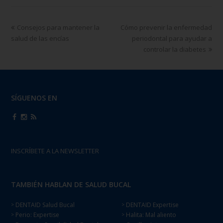
Consejos para mantener la
Cómo prevenir la enfermedad
salud de las encías
periodontal para ayudar a
controlar la diabetes
SÍGUENOS EN
INSCRÍBETE A LA NEWSLETTER
TAMBIÉN HABLAN DE SALUD BUCAL
DENTAID Salud Bucal
DENTAID Expertise
>
>
Perio: Expertise
Halita: Mal aliento
>
>