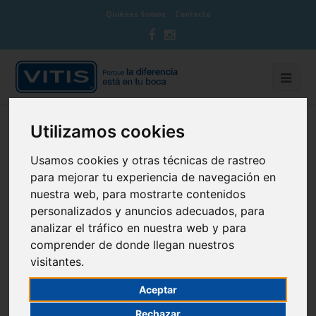
Quiénes Somos
Contacto
Utilizamos cookies
BLOG CUIDA TU BOCA
Usamos cookies y otras técnicas de rastreo
Nuestros Expertos te explicarán de forma fácil
para mejorar tu experiencia de navegación en
nuestra web, para mostrarte contenidos
todo lo que necesitas saber para cuidar tu boca
personalizados y anuncios adecuados, para
analizar el tráfico en nuestra web y para
comprender de donde llegan nuestros
visitantes.
¿Cuál es la relación entre
periodontitis y diabetes?
Aceptar
Rechazar