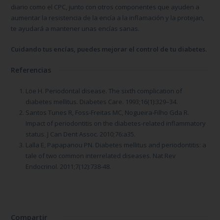
diario como el CPC, junto con otros componentes que ayuden a
aumentar la resistencia de la encía a la inflamación y la protejan,
te ayudará a mantener unas encías sanas.
Cuidando tus encías, puedes mejorar el control de tu diabetes.
Referencias
Löe H. Periodontal disease. The sixth complication of
diabetes mellitus. Diabetes Care. 1993;16(1):329–34.
Santos Tunes R, Foss-Freitas MC, Nogueira-Filho Gda R.
Impact of periodontitis on the diabetes-related inflammatory
status. J Can Dent Assoc. 2010;76:a35.
Lalla E, Papapanou PN. Diabetes mellitus and periodontitis: a
tale of two common interrelated diseases. Nat Rev
Endocrinol. 2011;7(12):738-48.
Compartir