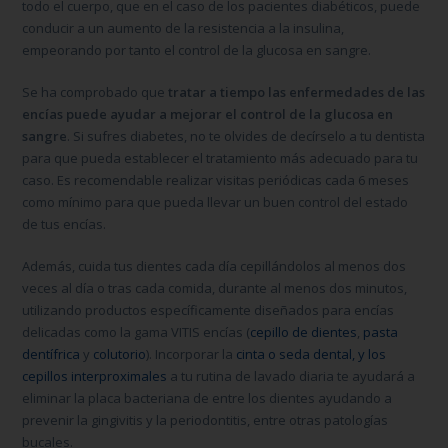
todo el cuerpo, que en el caso de los pacientes diabéticos, puede
conducir a un aumento de la resistencia a la insulina,
empeorando por tanto el control de la glucosa en sangre.
Se ha comprobado que
tratar a tiempo las enfermedades de las
encías puede ayudar a mejorar el control de la glucosa en
sangre
. Si sufres diabetes, no te olvides de decírselo a tu dentista
para que pueda establecer el tratamiento más adecuado para tu
caso. Es recomendable realizar visitas periódicas cada 6 meses
como mínimo para que pueda llevar un buen control del estado
de tus encías.
Además, cuida tus dientes cada día cepillándolos al menos dos
veces al día o tras cada comida, durante al menos dos minutos,
utilizando productos específicamente diseñados para encías
delicadas como la gama VITIS encías (
cepillo de dientes
,
pasta
dentífrica
y
colutorio
). Incorporar la
cinta o seda dental, y los
cepillos interproximales
a tu rutina de lavado diaria te ayudará a
eliminar la placa bacteriana de entre los dientes ayudando a
prevenir la gingivitis y la periodontitis, entre otras patologías
bucales.