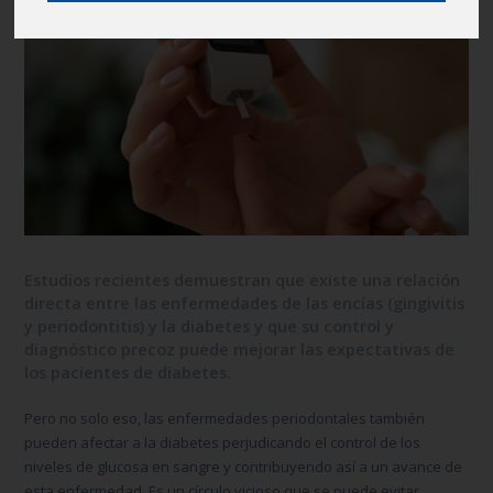
Estudios recientes demuestran que existe una relación
directa entre las enfermedades de las encías (gingivitis
y periodontitis) y la diabetes y que su control y
diagnóstico precoz puede mejorar las expectativas de
los pacientes de diabetes.
Pero no solo eso, las enfermedades periodontales también
pueden afectar a la diabetes perjudicando el control de los
niveles de glucosa en sangre y contribuyendo así a un avance de
esta enfermedad. Es un círculo vicioso que se puede evitar