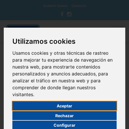
Quiénes Somos
Contacto
Utilizamos cookies
Usamos cookies y otras técnicas de rastreo
BLOG CUIDA TU BOCA
para mejorar tu experiencia de navegación en
nuestra web, para mostrarte contenidos
personalizados y anuncios adecuados, para
analizar el tráfico en nuestra web y para
comprender de donde llegan nuestros
Diabetes y salud bucal
visitantes.
14 de November de 2016
Cepillado dental
Aceptar
Rechazar
Configurar