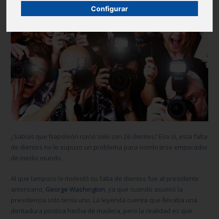
Configurar
¿Sabías que Napoleón nació solo con 26 dientes? Eso sí, esta falta
de dientes no le supuso un problema para nombrarse emperador
de medio mundo.
Al que tampoco le molestó su falta de dientes fue al presidente
americano,
George Washington
, ya que cuando asumió la
presidencia solo tenía uno. La leyenda cuenta que llevaba una
dentadura postiza hecha de madera, pero la realidad es que