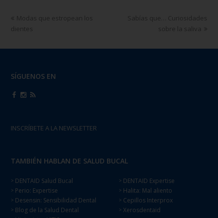
Modas que estropean los
Sabías que… Curiosidades
dientes
sobre la saliva
SÍGUENOS EN
INSCRÍBETE A LA NEWSLETTER
TAMBIÉN HABLAN DE SALUD BUCAL
DENTAID Salud Bucal
DENTAID Expertise
>
>
Perio: Expertise
Halita: Mal aliento
>
>
Desensin: Sensibilidad Dental
Cepillos Interprox
>
>
Blog de la Salud Dental
Xerosdentaid
>
>