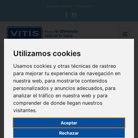
Quiénes Somos
Contacto
Utilizamos cookies
BLOG CUIDA TU BOCA
Usamos cookies y otras técnicas de rastreo
para mejorar tu experiencia de navegación en
nuestra web, para mostrarte contenidos
personalizados y anuncios adecuados, para
analizar el tráfico en nuestra web y para
Los Dientes de los más famosos
comprender de donde llegan nuestros
visitantes.
11 de February de 2016
Curiosidades
Aceptar
Rechazar