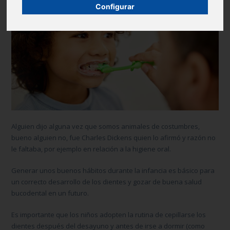
Configurar
Alguien dijo alguna vez que somos animales de costumbres,
bueno alguien no, fue Charles Dickens quien lo afirmó y razón no
le faltaba, por ejemplo en relación a la higiene oral.
Generar unos buenos hábitos durante la infancia es básico para
un correcto desarrollo de los dientes y gozar de buena salud
bucodental en un futuro.
Es importante que los niños adopten la rutina de cepillarse los
dientes después del desayuno y antes de irse a dormir (como