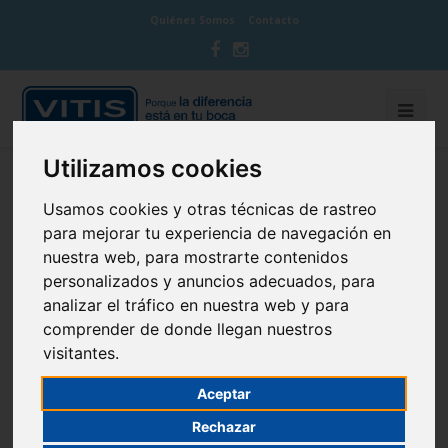
Quiénes Somos
Contacto
Utilizamos cookies
BLOG CUIDA TU BOCA
Usamos cookies y otras técnicas de rastreo
para mejorar tu experiencia de navegación en
nuestra web, para mostrarte contenidos
personalizados y anuncios adecuados, para
analizar el tráfico en nuestra web y para
La higiene dental, un juego de niños
comprender de donde llegan nuestros
visitantes.
5 de September de 2016
Infantil
Aceptar
Rechazar