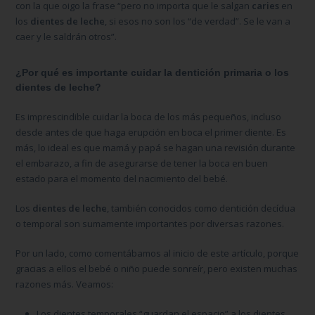
con la que oigo la frase “pero no importa que le salgan
caries
en
los
dientes de leche
, si esos no son los “de verdad”. Se le van a
caer y le saldrán otros”.
¿Por qué es importante cuidar la dentición primaria o los
dientes de leche?
Es imprescindible cuidar la boca de los más pequeños, incluso
desde antes de que haga erupción en boca el primer diente. Es
más, lo ideal es que mamá y papá se hagan una revisión durante
el embarazo, a fin de asegurarse de tener la boca en buen
estado para el momento del nacimiento del bebé.
Los
dientes de leche
, también conocidos como dentición decídua
o temporal son sumamente importantes por diversas razones.
Por un lado, como comentábamos al inicio de este artículo, porque
gracias a ellos el bebé o niño puede sonreír, pero existen muchas
razones más. Veamos:
Los dientes temporales “guardan el espacio” a los dientes