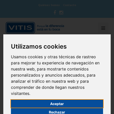
Quiénes Somos
Contacto
Utilizamos cookies
BLOG CUIDA TU BOCA
Usamos cookies y otras técnicas de rastreo
para mejorar tu experiencia de navegación en
nuestra web, para mostrarte contenidos
personalizados y anuncios adecuados, para
La importancia de cuidar los dientes
analizar el tráfico en nuestra web y para
comprender de donde llegan nuestros
de leche
visitantes.
11 de July de 2017
Infantil
Aceptar
Rechazar