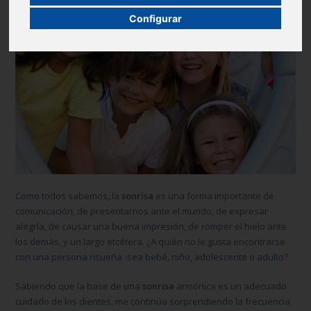
Configurar
Como todos sabemos, la
sonrisa
es una forma importante de
comunicación, de presentarnos ante el mundo, de expresar
alegría, de causar una buena impresión, de romper el hielo ante
los demás, y un largo etcétera. ¿A quién no le gusta encontrarse
con una persona risueña -sea bebé, niño, adolescente o adulto?
Sabiendo que la base de una
sonrisa
armónica es un adecuado
cuidado de los dientes, me continúa sorprendiendo la frecuencia