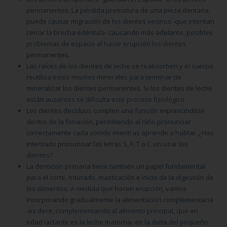
permanentes. La pérdida prematura de una pieza dentaria
puede causar migración de los dientes vecinos -que intentan
cerrar la brecha edéntula- causando más adelante, posibles
problemas de espacio al hacer erupción los dientes
permanentes.
Las raíces de los dientes de leche se reabsorben y el cuerpo
reutiliza estos mismos minerales para terminar de
mineralizar los dientes permanentes. Si los dientes de leche
están ausentes se dificulta este proceso fisiológico.
Los dientes decíduos cumplen una función imprescindible
dentro de la fonación, permitiendo al niño pronunciar
correctamente cada sonido mientras aprende a hablar. ¿Has
intentado pronunciar las letras S, F, T o C sin usar los
dientes?
La dentición primaria tiene también un papel fundamental
para el corte, triturado, masticación e inicio de la digestión de
los alimentos. A medida que hacen erupción, vamos
incorporando gradualmente la alimentación complementaria
-es decir, complementando al alimento principal, que en
edad lactante es la leche materna- en la dieta del pequeño.