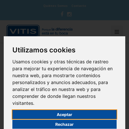
Quiénes Somos
Contacto
Utilizamos cookies
BLOG CUIDA TU BOCA
Usamos cookies y otras técnicas de rastreo
para mejorar tu experiencia de navegación en
nuestra web, para mostrarte contenidos
personalizados y anuncios adecuados, para
analizar el tráfico en nuestra web y para
La importancia de la Salud Bucal
comprender de donde llegan nuestros
visitantes.
19 de June de 2018
Cepillado dental
Aceptar
Rechazar