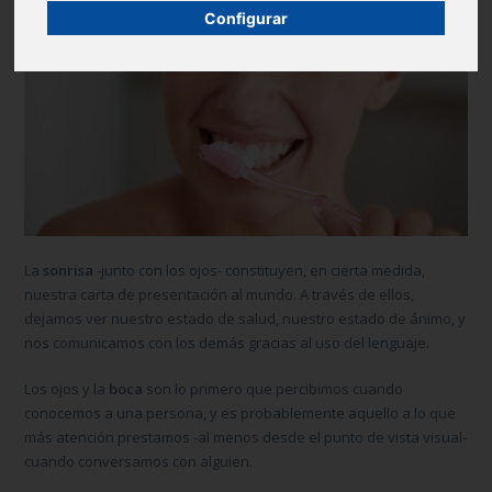
Configurar
La
sonrisa
-junto con los ojos- constituyen, en cierta medida,
nuestra carta de presentación al mundo. A través de ellos,
dejamos ver nuestro estado de salud, nuestro estado de ánimo, y
nos comunicamos con los demás gracias al uso del lenguaje.
Los ojos y la
boca
son lo primero que percibimos cuando
conocemos a una persona, y es probablemente aquello a lo que
más atención prestamos -al menos desde el punto de vista visual-
cuando conversamos con alguien.