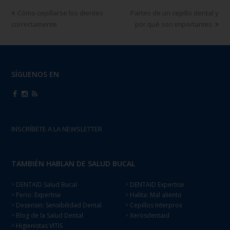
Cómo cepillarse los dientes
Partes de un cepillo dental y
correctamente
por qué son importantes
SÍGUENOS EN
INSCRÍBETE A LA NEWSLETTER
TAMBIÉN HABLAN DE SALUD BUCAL
DENTAID Salud Bucal
DENTAID Expertise
>
>
Perio: Expertise
Halita: Mal aliento
>
>
Desensin: Sensibilidad Dental
Cepillos Interprox
>
>
Blog de la Salud Dental
Xerosdentaid
>
>
Higienistas VITIS
>