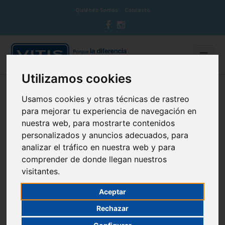
Quiénes Somos
Contacto
Utilizamos cookies
BLOG CUIDA TU BOCA
Usamos cookies y otras técnicas de rastreo
para mejorar tu experiencia de navegación en
nuestra web, para mostrarte contenidos
personalizados y anuncios adecuados, para
analizar el tráfico en nuestra web y para
¿Cómo afecta el picar entre horas a
comprender de donde llegan nuestros
visitantes.
nuestros dientes?
Aceptar
2 de March de 2017
Cepillado dental
Rechazar