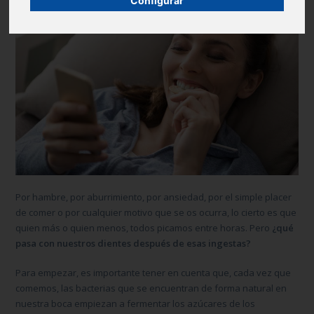
Configurar
Por hambre, por aburrimiento, por ansiedad, por el simple placer
de comer o por cualquier motivo que se os ocurra, lo cierto es que
quien más o quien menos, todos picamos entre horas. Pero
¿qué
pasa con nuestros dientes después de esas ingestas?
Para empezar, es importante tener en cuenta que, cada vez que
comemos, las bacterias que se encuentran de forma natural en
nuestra boca empiezan a fermentar los azúcares de los