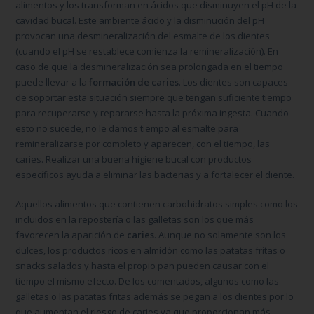
alimentos y los transforman en ácidos que disminuyen el pH de la
cavidad bucal. Este ambiente ácido y la disminución del pH
provocan una desmineralización del esmalte de los dientes
(cuando el pH se restablece comienza la remineralización). En
caso de que la desmineralización sea prolongada en el tiempo
puede llevar a la
formación de caries
. Los dientes son capaces
de soportar esta situación siempre que tengan suficiente tiempo
para recuperarse y repararse hasta la próxima ingesta. Cuando
esto no sucede, no le damos tiempo al esmalte para
remineralizarse por completo y aparecen, con el tiempo, las
caries. Realizar una buena higiene bucal con productos
específicos ayuda a eliminar las bacterias y a fortalecer el diente.
Aquellos alimentos que contienen carbohidratos simples como los
incluidos en la repostería o las galletas son los que más
favorecen la aparición de
caries
. Aunque no solamente son los
dulces, los productos ricos en almidón como las patatas fritas o
snacks salados y hasta el propio pan pueden causar con el
tiempo el mismo efecto. De los comentados, algunos como las
galletas o las patatas fritas además se pegan a los dientes por lo
que aumentan el riesgo de caries ya que proporcionan más