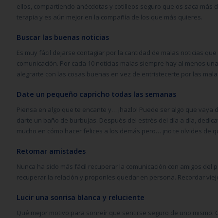
ellos, compartiendo anécdotas y cotilleos seguro que os saca más d
terapia y es aún mejor en la compañía de los que más quieres.
Buscar las buenas noticias
Es muy fácil dejarse contagiar por la cantidad de malas noticias qu
comunicación. Por cada 10 noticias malas siempre hay al menos una 
alegrarte con las cosas buenas en vez de entristecerte por las mala
Date un pequeño capricho todas las semanas
Piensa en algo que te encante y… ¡hazlo! Puede ser algo que vaya d
darte un baño de burbujas. Después del estrés del día a día, dedícat
mucho en cómo hacer felices a los demás pero… ¡no te olvides de qu
Retomar amistades
Nunca ha sido más fácil recuperar la comunicación con amigos del 
recuperar la relación y proponles quedar en persona. Recordar viej
Lucir una sonrisa blanca y reluciente
Qué mejor motivo para sonreír que sentirse seguro de uno mismo.