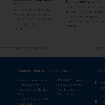
Blanqueamiento dental
dental?
El color de los dientes depe
La caries es una enfermedad
del color de la dentina, que 
infecciosa que se caracteriza
amarillenta, y del grosor,
por la destrucción progresiva
superficie y composición del
de los tejidos duros de los
esmalte.
dientes.
crónicas de una familia cualquiera
¿Qué fa
TAMBIÉN HABLAN DE SALUD BUCAL
ÚLTIM
DENTAID Salud Bucal
DENTAID Expertise
>
>
Cui
Perio: Expertise
Halita: Mal aliento
>
>
cirugía
Desensin: Sensibilidad
Cepillos Interprox
>
>
Dental
Xerosdentaid
>
Blog de la Salud Dental
>
Uso
Higienistas VITIS
>