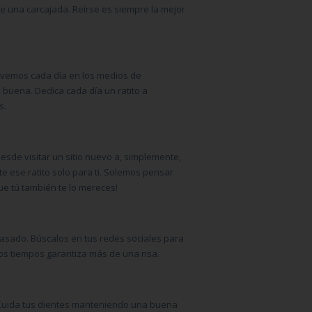
e una carcajada. Reírse es siempre la mejor
e vemos cada día en los medios de
buena. Dedica cada día un ratito a
s.
esde visitar un sitio nuevo a, simplemente,
e ese ratito solo para ti. Solemos pensar
e tú también te lo mereces!
pasado. Búscalos en tus redes sociales para
os tiempos garantiza más de una risa.
 Cuida tus dientes manteniendo una buena