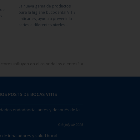
La nueva gama de productos
nde
para la higiene bucodental VITIS
es
anticaries, ayuda a prevenir la
caries a diferentes niveles…
ctores influyen en el color de los dientes?
OS POSTS DE BOCAS VITIS
dados endodoncia: antes y después de la
6 de July de 2026
 de inhaladores y salud bucal