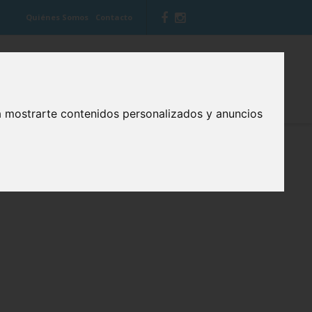
Quiénes Somos
Contacto
 VITIS
BLOG CUIDA TU BOCA
a mostrarte contenidos personalizados y anuncios