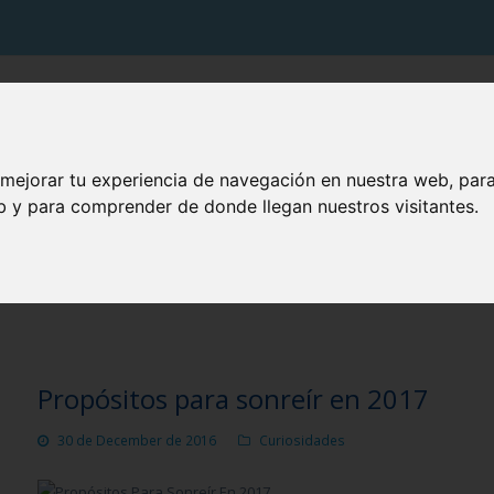
PRODUCTOS VITIS
SOLUCIONES VITIS
TU BOCA
 mejorar tu experiencia de navegación en nuestra web, par
eb y para comprender de donde llegan nuestros visitantes.
BLOG CUIDA TU BOCA
Propósitos para sonreír en 2017
30 de December de 2016
Curiosidades