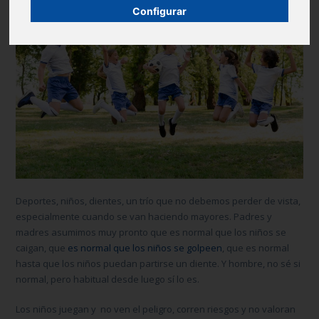
Configurar
Deportes, niños, dientes
, un trío que no debemos perder de vista,
especialmente cuando se van haciendo mayores. Padres y
madres asumimos muy pronto que es normal que los niños se
caigan, que
es normal que los niños se golpeen
, que es normal
hasta que los niños puedan partirse un diente. Y hombre, no sé si
normal, pero habitual desde luego sí lo es.
Los niños juegan y no ven el peligro, corren riesgos y no valoran