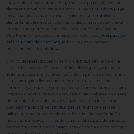
las posibles consecuencias. Mi hijo se dio el primer golpe en un
diente cuando aún no tenía dos años. La Ley de Murphy te juega
malas pasadas y las dos caídas siguientes fueron al mismo
diente. En aquella época poco más pudimos hacer, aquel diente
era de leche y por fortuna el definitivo no sufrió ningún daño.
Pero hoy muchos de sus dientes ya son definitivos y
después de
más de un año de ortodoncia
, mi bolsillo y yo valoramos
enormemente su dentadura.
El chico juega al fútbol, es portero, y algún que otro golpe en la
cara se ha llevado.
“¡Gajes del oficio!”
, dice él, pero yo no puedo
evitar preocuparme. No hace mucho en un partido de balonmano
vi que un jugador llevaba un
protector bucal
. De inicio me
sorprendió porque sólo se lo había visto a boxeadores, esa típica
imagen de película (que yo no soy de ir a ver combates, no creáis)
donde salen del cuadrilátero y se quitan el protector de la boca.
Entonces me dio por pensar que igual sería una buena idea
utilizar uno cuando hiciera deporte. Este tipo de “accesorios” no
nos pillan de nuevas, mi marido usa una
férula para dormir
pues
padece
bruxismo
. No es lo mismo, pero de cara a explicarle lo que
era y su función nos ha venido muy bien.