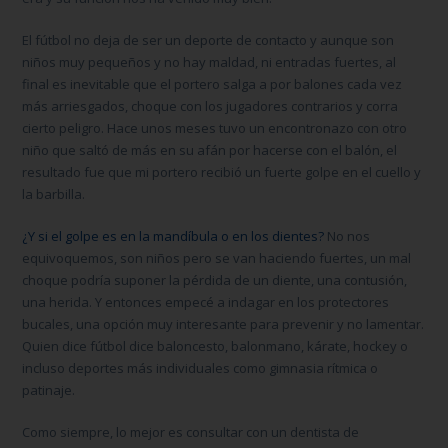
El fútbol no deja de ser un deporte de contacto y aunque son
niños muy pequeños y no hay maldad, ni entradas fuertes, al
final es inevitable que el portero salga a por balones cada vez
más arriesgados, choque con los jugadores contrarios y corra
cierto peligro. Hace unos meses tuvo un encontronazo con otro
niño que saltó de más en su afán por hacerse con el balón, el
resultado fue que mi portero recibió un fuerte golpe en el cuello y
la barbilla.
¿Y si el golpe es en la mandíbula o en los dientes?
No nos
equivoquemos, son niños pero se van haciendo fuertes, un mal
choque podría suponer la pérdida de un diente, una contusión,
una herida. Y entonces empecé a indagar en los protectores
bucales, una opción muy interesante para prevenir y no lamentar.
Quien dice fútbol dice baloncesto, balonmano, kárate, hockey o
incluso deportes más individuales como gimnasia rítmica o
patinaje.
Como siempre, lo mejor es consultar con un
dentista
de