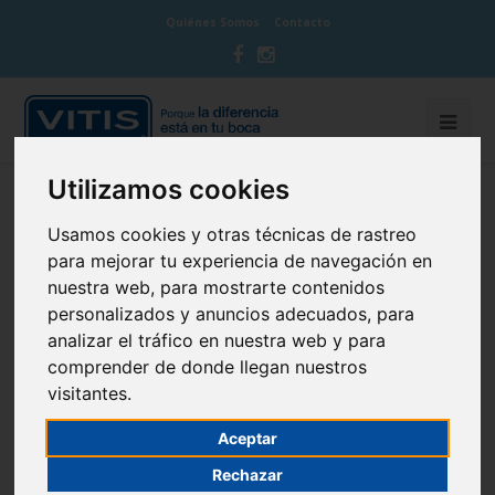
Quiénes Somos
Contacto
Utilizamos cookies
BLOG CUIDA TU BOCA
Usamos cookies y otras técnicas de rastreo
para mejorar tu experiencia de navegación en
nuestra web, para mostrarte contenidos
personalizados y anuncios adecuados, para
analizar el tráfico en nuestra web y para
Protectores bucales para niños
comprender de donde llegan nuestros
deportistas
visitantes.
21 de March de 2017
Infantil
Aceptar
Rechazar