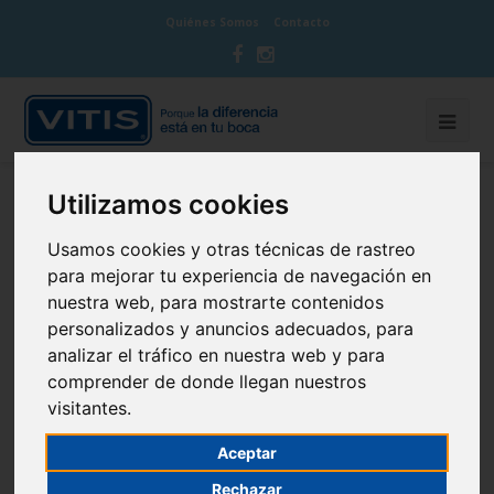
Quiénes Somos
Contacto
Utilizamos cookies
BLOG CUIDA TU BOCA
Usamos cookies y otras técnicas de rastreo
para mejorar tu experiencia de navegación en
nuestra web, para mostrarte contenidos
personalizados y anuncios adecuados, para
¿Qué es el dolor orofacial?
analizar el tráfico en nuestra web y para
comprender de donde llegan nuestros
19 de August de 2019
Sin categoría
visitantes.
Aceptar
Rechazar