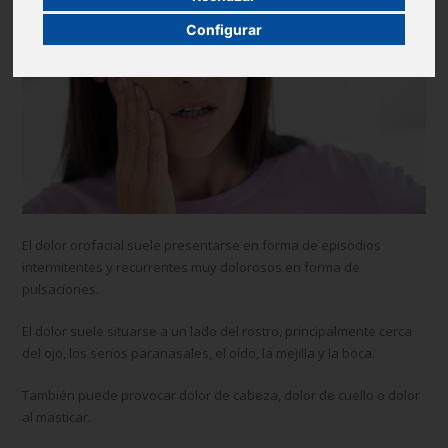
Configurar
El dolor orofacial suele presentarse en forma de episodios
intermitentes y recurrentes muy dolorosos en forma de
pulsaciones.
El dolor suele situarse a un lado del rostro, principalmente cerca
del ojo, los senos paranasales, el oído, la mejilla y la boca.
También puede provocar dolor de cabeza, dolor de cuello o dolor
al masticar.