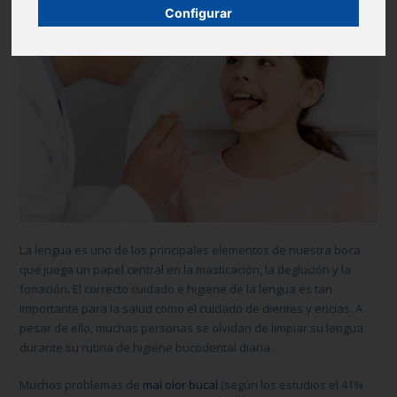
Configurar
La lengua es uno de los principales elementos de nuestra boca
que juega un papel central en la masticación, la deglución y la
fonación. El correcto cuidado e higiene de la lengua es tan
importante para la salud como el cuidado de dientes y encías. A
pesar de ello, muchas personas se olvidan de limpiar su lengua
durante su rutina de higiene bucodental diaria.
Muchos problemas de
mal olor bucal
(según los estudios el 41%