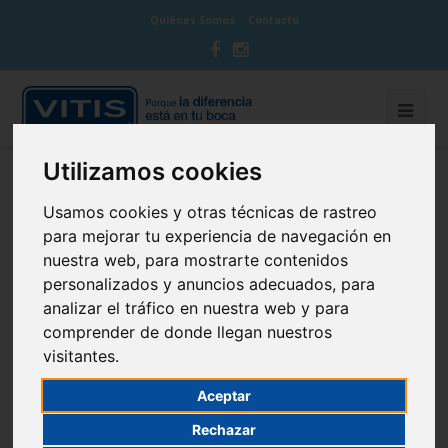
Quiénes Somos
Contacto
Utilizamos cookies
BLOG CUIDA TU BOCA
Usamos cookies y otras técnicas de rastreo
para mejorar tu experiencia de navegación en
nuestra web, para mostrarte contenidos
personalizados y anuncios adecuados, para
analizar el tráfico en nuestra web y para
¿Qué nos dice la lengua sobre el
comprender de donde llegan nuestros
estado de salud?
visitantes.
27 de November de 2019
Curiosidades
Aceptar
Rechazar