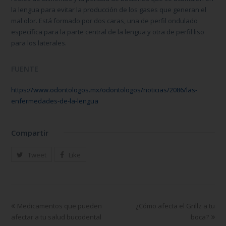
la lengua para evitar la producción de los gases que generan el
mal olor. Está formado por dos caras, una de perfil ondulado
específica para la parte central de la lengua y otra de perfil liso
para los laterales.
FUENTE
https://www.odontologos.mx/odontologos/noticias/2086/las-
enfermedades-de-la-lengua
Compartir
Tweet
Like
Medicamentos que pueden
¿Cómo afecta el Grillz a tu
afectar a tu salud bucodental
boca?