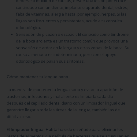
deberse a multitud de causas, desde una lesión por el roce
continuado con un diente, implante o aparato dental, estrés,
falta de vitaminas, alergia hasta, por ejemplo, herpes. Si las
llagas son frecuentes y persistentes, acude a tu consulta
odontológica.
Sensación de picazón o escozor:
El conocido como Síndrome
de la boca ardiente es un trastorno común que provoca una
sensación de ardor en la lengua y otras zonas de la boca. Su
causa a menudo es indeterminada, pero con el apoyo
odontológico se palian sus síntomas.
Cómo mantener tu lengua sana
La manera de mantener la lengua sana y evitar la aparición de
trastornos, infecciones y mal aliento es limpiarla cada día
después del cepillado dental diario con un limpiador lingual que
garantice llegar a toda las áreas de la lengua, también las de
difícil acceso.
El
limpiador lingual Halita
ha sido diseñado para eliminar los
restos de alimentos y la película de bacterias que se acumulan en