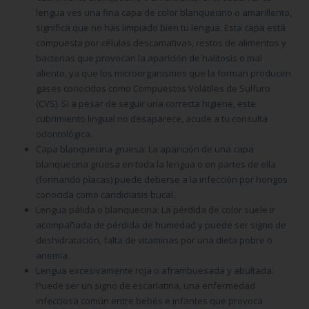
lengua ves una fina capa de color blanquecino o amarillento,
significa que no has limpiado bien tu lengua. Esta capa está
compuesta por células descamativas, restos de alimentos y
bacterias que provocan la aparición de halitosis o mal
aliento, ya que los microorganismos que la forman producen
gases conocidos como Compuestos Volátiles de Sulfuro
(CVS). Si a pesar de seguir una correcta higiene, este
cubrimiento lingual no desaparece, acude a tu consulta
odontológica.
Capa blanquecina gruesa
: La aparición de una capa
blanquecina gruesa en toda la lengua o en partes de ella
(formando placas) puede deberse a la infección por hongos
conocida como candidiasis bucal.
Lengua pálida o blanquecina:
La pérdida de color suele ir
acompañada de pérdida de humedad y puede ser signo de
deshidratación, falta de vitaminas por una dieta pobre o
anemia.
Lengua excesivamente roja o
aframbuesada
y abultada:
Puede ser un signo de escarlatina, una enfermedad
infecciosa común entre bebés e infantes que provoca