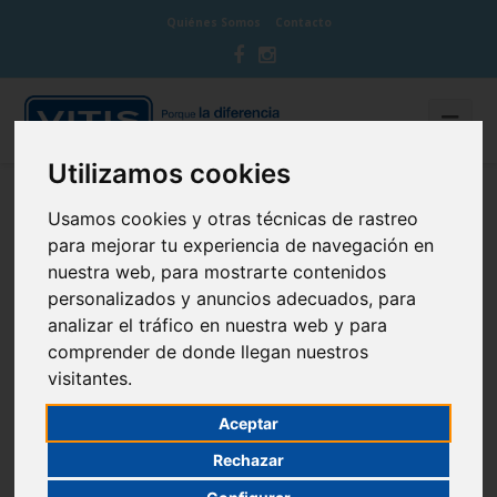
Quiénes Somos
Contacto
Utilizamos cookies
BLOG CUIDA TU BOCA
Usamos cookies y otras técnicas de rastreo
para mejorar tu experiencia de navegación en
nuestra web, para mostrarte contenidos
personalizados y anuncios adecuados, para
analizar el tráfico en nuestra web y para
¿Hay relación entre la salud de tus
comprender de donde llegan nuestros
visitantes.
encías y el Alzheimer?
Aceptar
11 de July de 2019
Rechazar
Cuidado de las encías
,
Curiosidades
,
Sin categoría