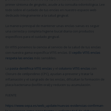
primer síntoma de gingivitis, acude a tu consulta odontológica. Lee
todo sobre el cuidado de tus encías en nuestro espacio web
dedicado íntegramente a la salud gingival.
La manera principal de mantener unas encías sanas es seguir
una correcta y completa higiene bucal diaria con productos
específicos para el cuidado gingival.
En VITIS ponemos la ciencia al servicio de la salud de tus encías
con nuestra gama específica VITIS encías. El
cepillo VITIS encías
respeta las encías
más sensibles.
La
pasta dentífrica VITIS encías
y el
colutorio
VITIS encías
con
Cloruro de cetilpiridinio (CPC),
ayudan a prevenir y tratar la
inflamación y el sangrado
de las encías
, dificultan la formación de
placa bacteriana (biofilm oral) y reducen su acumulación.
FUENTE
https://www.sepa.es/web_update/nuevas-evidencias-confirman-