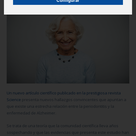
Configurar
Un nuevo artículo científico publicado en la prestigiosa revista
Science
presenta nuevos hallazgos convincentes que apuntan a
que existe una estrecha relación entre la periodontitis y la
enfermedad de Alzheimer.
Se trata de una teoría que la comunidad científica lleva años
sospechando y que las evidencias que presenta este estudio han