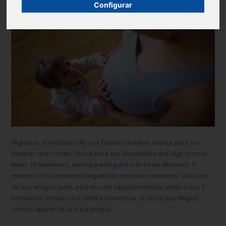
Configurar
Miguel es el mediano de una familia bastante atípica para los
tiempos que corren. Quizá para sus bisabuelos era algo normal
tener 10 hermanos, pero para Miguel no lo es en absoluto. Y
menos con la inminente llegada de un nuevo miembro. Solo uno
de sus amigos, Juan, está en una situación similar: junto a sus 3
hermanas forman una familia numerosa, la única que Miguel
conoce aparte de la suya propia.