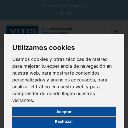
Quiénes Somos
Contacto
Utilizamos cookies
BLOG CUIDA TU BOCA
Usamos cookies y otras técnicas de rastreo
para mejorar tu experiencia de navegación en
nuestra web, para mostrarte contenidos
personalizados y anuncios adecuados, para
analizar el tráfico en nuestra web y para
Rompiendo mitos: cada embarazo
comprender de donde llegan nuestros
un diente
visitantes.
Aceptar
21 de March de 2014
Cuidado de las encías
Rechazar