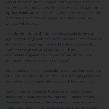
Para él, el típico chiste de “
podríais montar un equipo de fútbol
” ha
perdido la gracia hace tiempo. De hecho, no entiende que la gente
siga haciéndole las mismas bromas y llamando “ventajas de ser
familia numerosa” a los descuentos en los transportes, en el
comedor del colegio…
Pero alguien le dijo un día algo que nunca olvidará. Mientras
jugaba con su amigo Juan en el recreo, un compañero de clase se
les acercó y empezó a molestarlos. Miguel, enfadado, le dijo
“
nadie quiere jugar contigo, déjanos en paz
”. El compañero,
enrabietado, respondió con un “
pues cuando nazca tu nuevo
hermano tu madre se va a quedar sin
dientes
”.
Miguel y Juan se miraron extrañados. No sabían cómo reaccionar,
así que lo único que se les ocurrió fue ir a casa a preguntarles a
sus madres por qué aquél niño les había dicho algo tan feo.
“
Mamá, mamá, mira lo que me ha dicho un compañero de clase
”
gritaba Miguel nada más cruzar la puerta. Su madre escuchó
atentamente la explicación del pequeño y, cuando este acabó,
esbozó una ligera sonrisa. “
Tranquilo Miguel, es algo que la gente