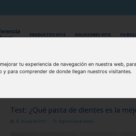
PRODUCTOS VITIS
SOLUCIONES VITIS
TU BOCA
 mejorar tu experiencia de navegación en nuestra web, par
BLOG CUIDA TU BOCA
eb y para comprender de donde llegan nuestros visitantes.
Test: ¿Qué pasta de dientes es la mej
31 de July de 2017
Higiene bucal diaria