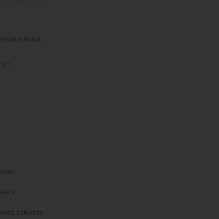
i salud bucal.
al?
ncías.
ables.
menos esfuerzo.