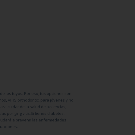
l de los tuyos. Por eso, tus opciones son
eños,
VITIS orthodontic
, para jóvenes y no
 para cuidar de la salud de tus encías,
s por gingivitis.Si tienes diabetes,
ayudará a prevenir las enfermedades
tuaciones.