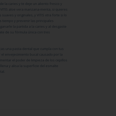
e la caries y te deje un aliento fresco y
o
VITIS aloe vera manzana-menta,
si quieres
s suaves y originales, y
VITIS xtra forte
si lo
 tiempo y prevenir las principales
ganarle la partida a la caries y al desgaste
te de su fórmula única con tres
scas una pasta dental que cumpla con tus
r el envejecimiento bucal causado por la
mentar el poder de limpieza de los cepillos
ellena y alisa la superficie del esmalte
tal.