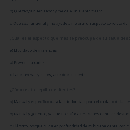
b)
Que tenga buen sabor y me deje un aliento fresco.
c)
Que sea funcional y me ayude a mejorar un aspecto concreto de m
¿Cuál es el aspecto que más te preocupa de tu salud dent
a)
El cuidado de mis encías.
b)
Prevenir la caries.
c)
Las manchas y el desgaste de mis dientes.
¿Cómo es tu cepillo de dientes?
a)
Manual y específico para la ortodoncia o para el cuidado de las e
b)
Manual y genérico, ya que no sufro alteraciones dentales destac
c)
Eléctrico, porque cuida en profundidad de mi higiene dental con 