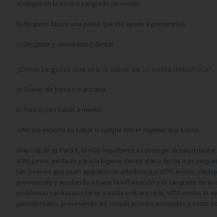
a)
Llagas en la boca o sangrado de encías.
b)
Ninguno: busco una pasta que me ayude a prevenirlos.
c)
Desgaste y sensibilidad dental.
¿Cómo te gusta que sea el sabor de tu pasta dentífrica?
a)
Suave, de fresa o manzana.
b)
Fresco, con sabor a menta.
c)
No me importa su sabor si cumple con el objetivo que busco.
Mayoría de a
)
: Para ti, lo más importante es proteger la salud denta
VITIS junior
, perfecto para la higiene dental diaria de los más pequ
tan jóvenes que usan aparatos de ortodoncia, y
VITIS encías
, ideal
previniendo y ayudando a tratar la inflamación y el sangrado de encía
problemas cardiovasculares o estás embarazada, VITIS encías te 
periodontales, previniendo así complicaciones asociadas a estas si