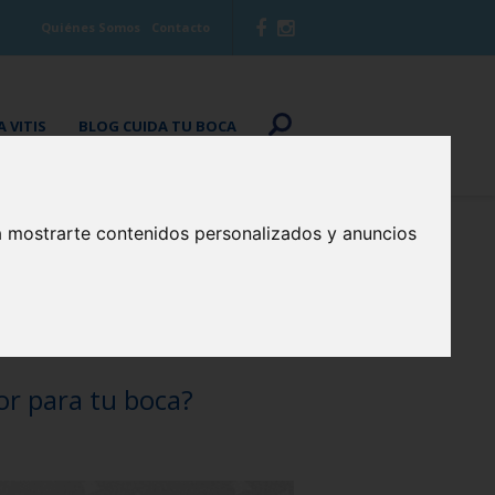
Quiénes Somos
Contacto
 VITIS
BLOG CUIDA TU BOCA
a mostrarte contenidos personalizados y anuncios
or para tu boca?