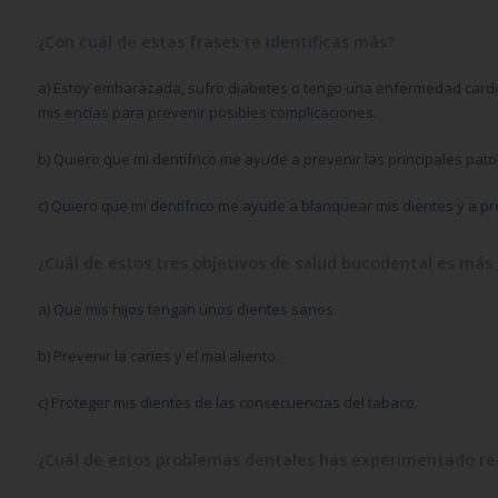
¿Con cuál de estas frases te identificas más?
a)
Estoy embarazada, sufro diabetes o tengo una enfermedad cardiov
mis encías para prevenir posibles complicaciones.
b)
Quiero que mi dentífrico me ayude a prevenir las principales patolo
c)
Quiero que mi dentífrico me ayude a blanquear mis dientes y a pre
¿Cuál de estos tres objetivos de salud bucodental es más
a)
Que mis hijos tengan unos dientes sanos.
b)
Prevenir la caries y el mal aliento.
c)
Proteger mis dientes de las consecuencias del tabaco.
¿Cuál de estos problemas dentales has experimentado r