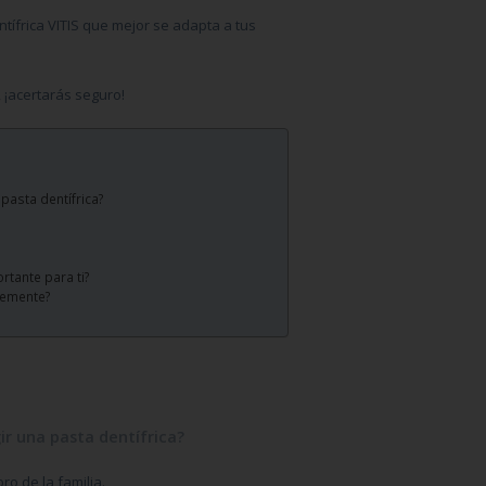
ntífrica VITIS que mejor se adapta a tus
 ¡acertarás seguro!
pasta dentífrica?
rtante para ti?
temente?
ir una pasta dentífrica?
o de la familia.