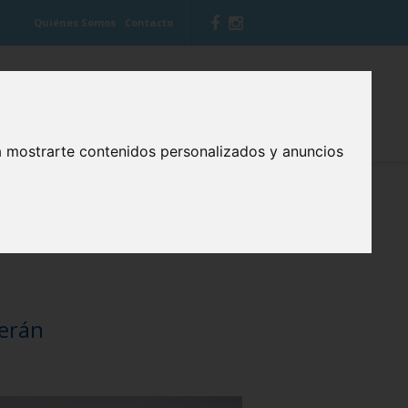
Quiénes Somos
Contacto
 VITIS
BLOG CUIDA TU BOCA
a mostrarte contenidos personalizados y anuncios
cerán