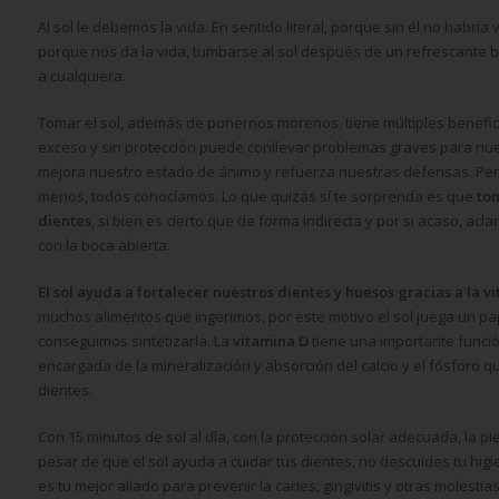
Al sol le debemos la vida. En sentido literal, porque sin él no habría 
porque nos da la vida, tumbarse al sol después de un refrescante ba
a cualquiera.
Tomar el sol, además de ponernos morenos, tiene múltiples benefici
exceso y sin protección puede conllevar problemas graves para nues
mejora nuestro estado de ánimo y refuerza nuestras defensas. Per
menos, todos conocíamos. Lo que quizás sí te sorprenda es que
tom
dientes
, si bien es cierto que de forma indirecta y por si acaso, ac
con la boca abierta.
El sol ayuda a fortalecer nuestros dientes y huesos gracias a la v
muchos alimentos que ingerimos, por este motivo el sol juega un pap
conseguimos sintetizarla. La
vitamina D
tiene una importante funció
encargada de la mineralización y absorción del calcio y el fósforo 
dientes.
Con 15 minutos de sol al día, con la protección solar adecuada, la pi
pesar de que el sol ayuda a cuidar tus dientes, no descuides tu higi
es tu mejor aliado para prevenir la caries, gingivitis y otras moles