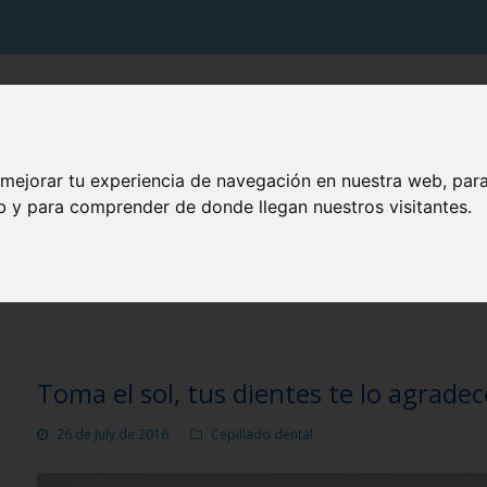
PRODUCTOS VITIS
SOLUCIONES VITIS
TU BOCA
 mejorar tu experiencia de navegación en nuestra web, par
eb y para comprender de donde llegan nuestros visitantes.
BLOG CUIDA TU BOCA
Toma el sol, tus dientes te lo agrade
26 de July de 2016
Cepillado dental