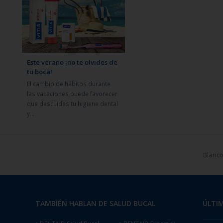
Este verano ¡no te olvides de
tu boca!
El cambio de hábitos durante
las vacaciones puede favorecer
que descuides tu higiene dental
y…
Blanco
TAMBIÉN HABLAN DE SALUD BUCAL
ÚLTIM