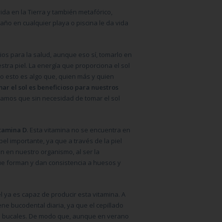
vida en la Tierra y también metafórico,
ño en cualquier playa o piscina le da vida
os para la salud, aunque eso sí, tomarlo en
tra piel. La energía que proporciona el sol
o esto es algo que, quien más y quien
ar el sol es beneficioso para nuestros
laramos que sin necesidad de tomar el sol
itamina D
. Esta vitamina no se encuentra en
el importante, ya que a través de la piel
n en nuestro organismo, al ser la
que forman y dan consistencia a huesos y
el ya es capaz de producir esta vitamina. A
ene bucodental diaria, ya que el cepillado
tias bucales. De modo que, aunque en verano