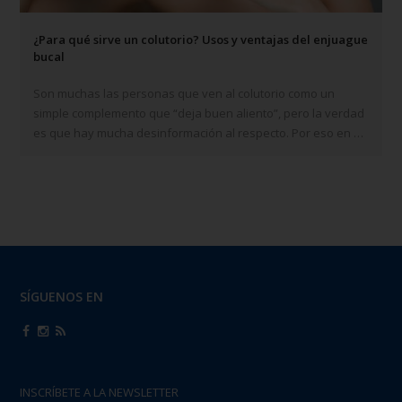
¿Para qué sirve un colutorio? Usos y ventajas del enjuague
bucal
Son muchas las personas que ven al colutorio como un
simple complemento que “deja buen aliento”, pero la verdad
es que hay mucha desinformación al respecto. Por eso en el
siguiente post te contamos todo lo que necesitas saber:
qué…
SÍGUENOS EN
INSCRÍBETE A LA NEWSLETTER