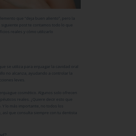
emento que “deja buen aliento”, pero la
 siguiente post te contamos todo lo que
icios reales y cómo utilizarlo
ue se utiliza para enjuagar la cavidad oral
pillo no alcanza, ayudando a controlar la
ecciones leves.
e enjuague cosmético. Algunos solo ofrecen
rapéuticos reales. ¿Quiere decir esto que
 Y lo más importante, no todos los
o, así que consulta siempre con tu dentista
dad?