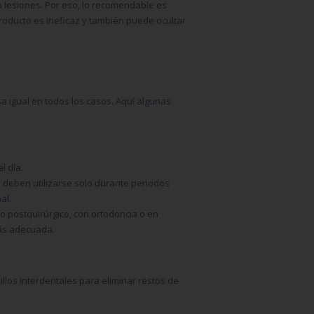
 o lesiones. Por eso, lo recomendable es
producto es ineficaz y también puede ocultar
a igual en todos los casos. Aquí algunas
l día.
 deben utilizarse solo durante periodos
al.
o postquirúrgico, con ortodoncia o en
más adecuada.
illos interdentales para eliminar restos de