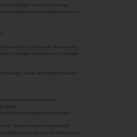
l, los odontólogos suelen recomendar
zación y mantener la zona limpia mientras se
o?
la realidad no es tan simple. Nuevamente,
torios naturales suelen no tener respaldo
ndó un amigo” puede ser contraproducente.
a oral si se usan sin indicación.
omprobada.
 pacientes con tratamientos dentales.
o, es “Si pica o arde, es porque está
o significa mayor eficacia. De hecho, suele