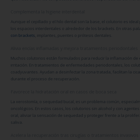
Complementa la higiene interdental
Aunque el cepillado y el hilo dental son la base, el colutorio es ideal
los espacios interdentales o alrededor de los brackets. En otras pa
con brackets
, implantes, puentes o prótesis dentales.
Alivia encías inflamadas y mejora tratamientos periodontales
Muchos colutorios están formulados para reducir la inflamación de e
irritación. En tratamientos de enfermedades periodontales, los colu
coadyuvantes. Ayudan a desinfectar la zona tratada, facilitan la cic
durante el proceso de recuperación.
Favorece la hidratación oral en casos de boca seca
La xerostomía, o sequedad bucal, es un problema común, especial
oncológicos. En estos casos, los colutorios sin alcohol y con agent
oral, aliviar la sensación de sequedad y proteger frente a la prolife
saliva.
Acelera la recuperación tras cirugías o tratamientos invasivos