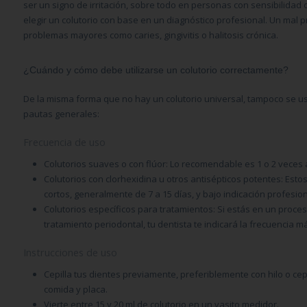
ser un signo de irritación, sobre todo en personas con sensibilidad
elegir un colutorio con base en un diagnóstico profesional. Un mal 
problemas mayores como caries, gingivitis o halitosis crónica.
¿Cuándo y cómo debe utilizarse un colutorio correctamente?
De la misma forma que no hay un colutorio universal, tampoco se us
pautas generales:
Frecuencia de uso
Colutorios suaves o con flúor:
Lo recomendable es 1 o 2 veces a
Colutorios con clorhexidina u otros antisépticos potentes:
Estos
cortos, generalmente de 7 a 15 días, y bajo indicación profesion
Colutorios específicos para tratamientos:
Si estás en un proces
tratamiento periodontal, tu dentista te indicará la frecuencia 
Instrucciones de uso
Cepilla tus dientes previamente, preferiblemente con hilo o cep
comida y placa.
Vierte entre 15 y 20 ml de colutorio en un vasito medidor.