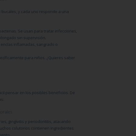
s bucales, y cada uno responde a una
acterias. Se usan para tratar infecciones,
rolongado sin supervisión.
 encías inflamadas, sangrado o
pecíficamente para niños. ¿Quieres saber
ácil pensar en los posibles beneficios. De
as:
orales
es, gingivitis y periodontitis, atacando
uchos colutorios contienen ingredientes
iento.