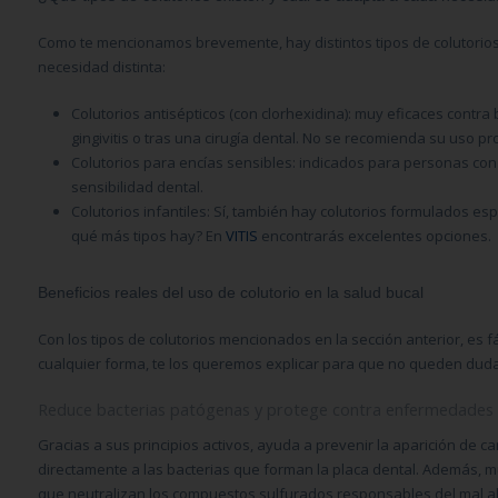
Como te mencionamos brevemente, hay distintos tipos de colutorio
necesidad distinta:
Colutorios antisépticos (con clorhexidina):
muy eficaces contra b
gingivitis o tras una cirugía dental. No se recomienda su uso p
Colutorios para encías sensibles:
indicados para personas con
sensibilidad dental.
Colutorios infantiles:
Sí, también hay colutorios formulados es
qué más tipos hay? En
VITIS
encontrarás excelentes opciones.
Beneficios reales del uso de colutorio en la salud bucal
Con los tipos de colutorios mencionados en la sección anterior, es f
cualquier forma, te los queremos explicar para que no queden dud
Reduce bacterias patógenas y protege contra enfermedades 
Gracias a sus principios activos, ayuda a prevenir la aparición de cari
directamente a las bacterias que forman la placa dental. Además, m
que neutralizan los compuestos sulfurados responsables del mal al