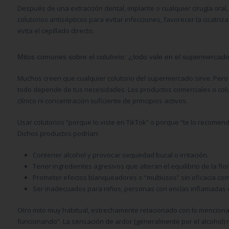
Después de una extracción dental, implante o cualquier cirugía ora
colutorios antisépticos para evitar infecciones, favorecer la cicatri
evita el cepillado directo.
Mitos comunes sobre el colutorio: ¿todo vale en el supermercad
Muchos creen que cualquier colutorio del supermercado sirve. Pero 
todo depende de tus necesidades. Los productos comerciales o colu
clínico ni concentración suficiente de principios activos.
Usar colutorios “porque lo viste en TikTok” o porque “te lo recome
Dichos productos podrían:
Contener alcohol y provocar sequedad bucal o irritación.
Tener ingredientes agresivos que alteran el equilibrio de la flor
Prometer efectos blanqueadores o “multiusos” sin eficacia c
Ser inadecuados para niños, personas con encías inflamadas o
Otro mito muy habitual, estrechamente relacionado con lo mencionad
funcionando”. La sensación de ardor (generalmente por el alcohol) n