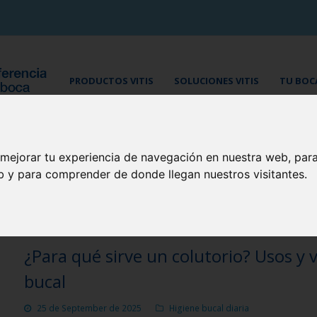
PRODUCTOS VITIS
SOLUCIONES VITIS
TU BOCA
BLOG CUIDA TU BOCA
 mejorar tu experiencia de navegación en nuestra web, par
eb y para comprender de donde llegan nuestros visitantes.
¿Para qué sirve un colutorio? Usos y 
bucal
25 de September de 2025
Higiene bucal diaria