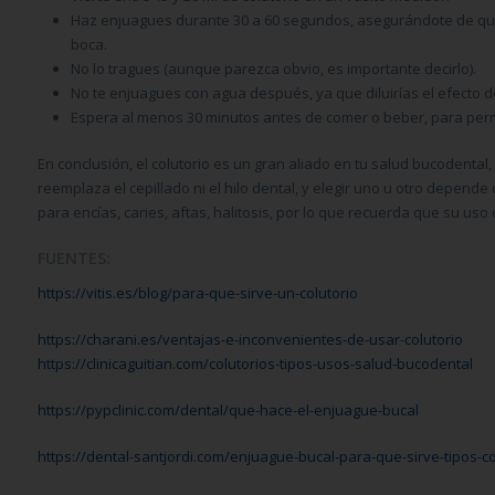
Haz enjuagues durante 30 a 60 segundos, asegurándote de que e
boca.
No lo tragues (aunque parezca obvio, es importante decirlo).
No te enjuagues con agua después, ya que diluirías el efecto del
Espera al menos 30 minutos antes de comer o beber, para permi
En conclusión, el colutorio es un gran aliado en tu salud bucodental
reemplaza el cepillado ni el hilo dental, y elegir uno u otro depende 
para encías, caries, aftas, halitosis, por lo que recuerda que su u
FUENTES:
https://vitis.es/blog/para-que-sirve-un-colutorio
https://charani.es/ventajas-e-inconvenientes-de-usar-colutorio
https://clinicaguitian.com/colutorios-tipos-usos-salud-bucodental
https://pypclinic.com/dental/que-hace-el-enjuague-bucal
https://dental-santjordi.com/enjuague-bucal-para-que-sirve-tipos-