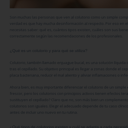
Son muchas las personas que ven al colutorio como un simple compl
verdad es que hay mucha desinformación al respecto. Por eso en el
necesitas saber: qué es, cuántos tipos existen, cuáles son sus benef
correctamente según las recomendaciones de los profesionales.
¿Qué es un colutorio y para qué se utiliza?
Colutorio, también llamado enjuague bucal, es una solución líquida q
tras el cepillado. Su objetivo principal es llegar a zonas donde el ce
placa bacteriana, reducir el mal aliento y aliviar inflamaciones o inf
Ahora bien, es muy importante diferenciar el colutorio de un simpl
frescor, pero los colutorios con principios activos tienen efectos te
sustituyen el cepillado? Claro que no, son más bien un complemento.
colutorios son iguales. Elegir el adecuado depende de tu caso clínic
antes de incluir uno nuevo en tu rutina.
¿Qué tipos de colutorios existen y cuál se adapta a cada necesi