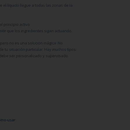
l líquido llegue a todas las zonas de la
 principio activo.
tir que los ingredientes sigan actuando.
, pero no es una solución mágica. No
de tu situación particular. Hay muchos tipos:
so debe ser personalizado y supervisado.
como-usar