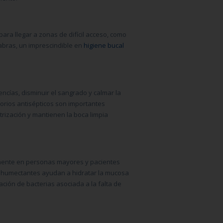
 para llegar a zonas de difícil acceso, como
labras, un imprescindible en
higiene bucal
ncías, disminuir el sangrado y calmar la
torios antisépticos son importantes
atrización y mantienen la boca limpia
mente en personas mayores y pacientes
es humectantes ayudan a hidratar la mucosa
ración de bacterias asociada a la falta de