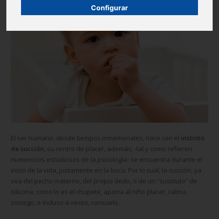
Configurar
El ser humano, desde tiempos inmemoriales, nace con el
instinto
de succión
, su centro de placer, además, -tal y como refieren
numerosos estudiosos de la psicología- se encuentra durante el
inicio de la vida, justamente en la boca. Por lo cual, la succión, ya
sea del pecho materno, del propio dedo, o de un “sustituto” de
silicona, como lo es el chupete, aporta al niño placer, calma,
sosiego, e incluso a veces, consuelo.