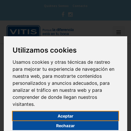
Quiénes Somos
Contacto
Utilizamos cookies
BLOG CUIDA TU BOCA
Usamos cookies y otras técnicas de rastreo
para mejorar tu experiencia de navegación en
nuestra web, para mostrarte contenidos
personalizados y anuncios adecuados, para
analizar el tráfico en nuestra web y para
Comprendiendo los hábitos de
comprender de donde llegan nuestros
succión del chupete y del dedo
visitantes.
5 de March de 2014
Infantil
Aceptar
Rechazar