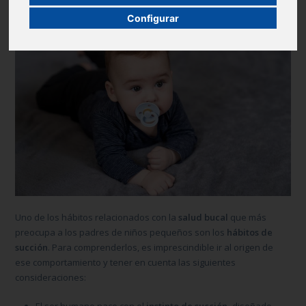
Configurar
Uno de los hábitos relacionados con la
salud bucal
que más
preocupa a los padres de niños pequeños son los
hábitos de
succión
. Para comprenderlos, es imprescindible ir al origen de
ese comportamiento y tener en cuenta las siguientes
consideraciones:
El ser humano nace con el
instinto de succión
-diseñado