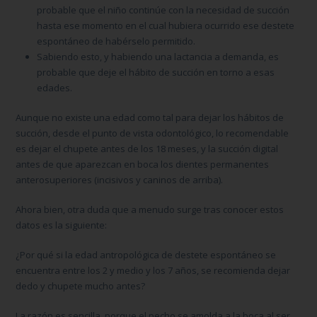
probable que el niño continúe con la necesidad de succión
hasta ese momento en el cual hubiera ocurrido ese destete
espontáneo de habérselo permitido.
Sabiendo esto, y habiendo una lactancia a demanda, es
probable que deje el hábito de succión en torno a esas
edades.
Aunque no existe una edad como tal para dejar los hábitos de
succión, desde el punto de vista odontológico, lo recomendable
es dejar el chupete antes de los 18 meses, y la succión digital
antes de que aparezcan en boca los dientes permanentes
anterosuperiores (incisivos y caninos de arriba).
Ahora bien, otra duda que a menudo surge tras conocer estos
datos es la siguiente:
¿Por qué si la edad antropológica de destete espontáneo se
encuentra entre los 2 y medio y los 7 años, se recomienda dejar
dedo y chupete mucho antes?
La razón es sencilla, porque el pecho se amolda a la boca al ser