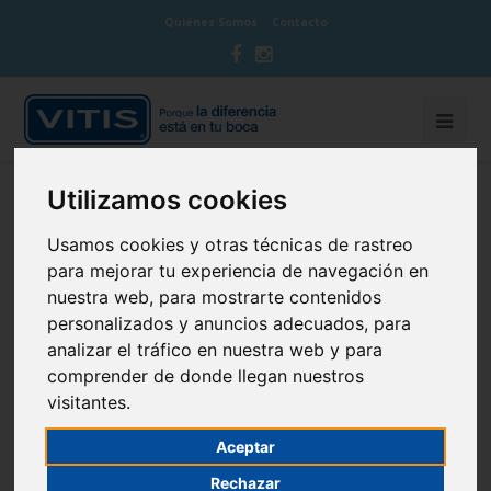
Quiénes Somos
Contacto
Utilizamos cookies
BLOG CUIDA TU BOCA
Usamos cookies y otras técnicas de rastreo
para mejorar tu experiencia de navegación en
nuestra web, para mostrarte contenidos
personalizados y anuncios adecuados, para
Consecuencias de los hábitos de
analizar el tráfico en nuestra web y para
comprender de donde llegan nuestros
succión desde el punto de vista
visitantes.
odontológico
Aceptar
29 de October de 2013
Infantil
Rechazar