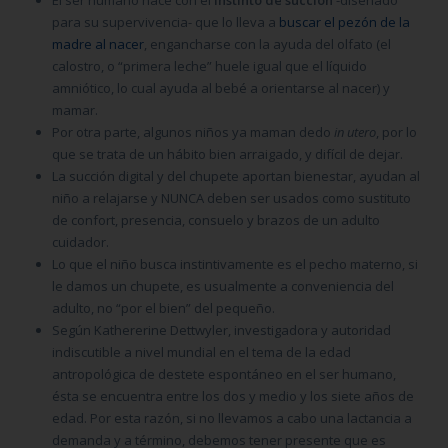
para su supervivencia- que lo lleva a
buscar el pezón de la
madre al nacer
, engancharse con la ayuda del olfato (el
calostro, o “primera leche” huele igual que el líquido
amniótico, lo cual ayuda al bebé a orientarse al nacer) y
mamar.
Por otra parte, algunos niños ya maman dedo
in utero
, por lo
que se trata de un hábito bien arraigado, y difícil de dejar.
La succión digital y del chupete aportan bienestar, ayudan al
niño a relajarse y NUNCA deben ser usados como sustituto
de confort, presencia, consuelo y brazos de un adulto
cuidador.
Lo que el niño busca instintivamente es el pecho materno, si
le damos un chupete, es usualmente a conveniencia del
adulto, no “por el bien” del pequeño.
Según Kathererine Dettwyler, investigadora y autoridad
indiscutible a nivel mundial en el tema de la edad
antropológica de destete espontáneo en el ser humano,
ésta se encuentra entre los dos y medio y los siete años de
edad. Por esta razón, si no llevamos a cabo una lactancia a
demanda y a término, debemos tener presente que es