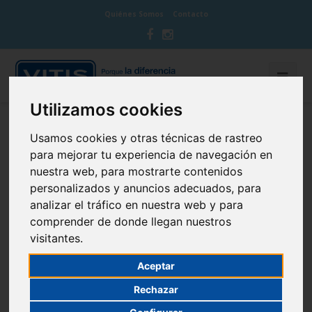
Quiénes Somos
Contacto
Utilizamos cookies
BLOG CUIDA TU BOCA
Usamos cookies y otras técnicas de rastreo
para mejorar tu experiencia de navegación en
nuestra web, para mostrarte contenidos
personalizados y anuncios adecuados, para
analizar el tráfico en nuestra web y para
Gotinga: el epicentro de los Nobel
comprender de donde llegan nuestros
visitantes.
13 de February de 2012
Curiosidades
Aceptar
Rechazar
120.000 habitantes, 24.000 estudiantes universitarios y 13