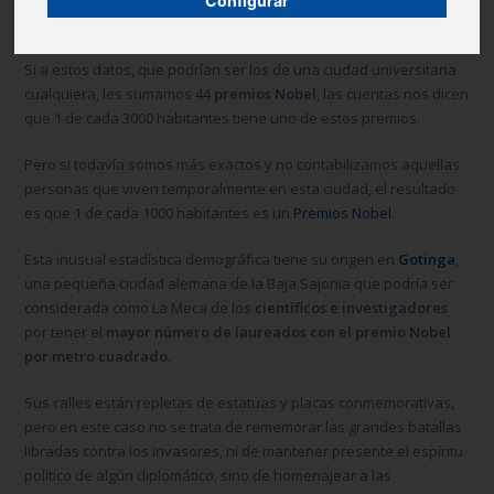
Configurar
facultades.
Si a estos datos, que podrían ser los de una ciudad universitaria
cualquiera, les sumamos 44
premios Nobel
, las cuentas nos dicen
que 1 de cada 3000 habitantes tiene uno de estos premios.
Pero si todavía somos más exactos y no contabilizamos aquellas
personas que viven temporalmente en esta ciudad, el resultado
es que 1 de cada 1000 habitantes es un
Premios Nobel
.
Esta inusual estadística demográfica tiene su origen en
Gotinga
,
una pequeña ciudad alemana de la Baja Sajonia que podría ser
considerada como La Meca de los
científicos e investigadores
por tener el
mayor número de laureados con el premio Nobel
por metro cuadrado
.
Sus calles están repletas de estatuas y placas conmemorativas,
pero en este caso no se trata de rememorar las grandes batallas
libradas contra los invasores, ni de mantener presente el espíritu
político de algún diplomático, sino de homenajear a las