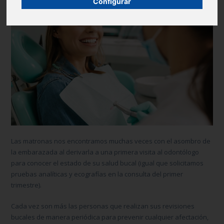
Configurar
Las matronas nos encontramos muchas veces con el asombro de
la embarazada al derivarla a una primera visita al odontólogo
para conocer el estado de su salud bucal (igual que solicitamos
pruebas analíticas y ecografías en la consulta del primer
trimestre).
Cada vez son más las personas que realizan sus revisiones
bucales de manera periódica para prevenir cualquier afectación,