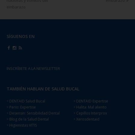
náuseas y vómitos del
embarazo
embarazo
SÍGUENOS EN
INSCRÍBETE A LA NEWSLETTER
TAMBIÉN HABLAN DE SALUD BUCAL
DENTAID Salud Bucal
DENTAID Expertise
>
>
Perio: Expertise
Halita: Mal aliento
>
>
Desensin: Sensibilidad Dental
Cepillos Interprox
>
>
Blog de la Salud Dental
Xerosdentaid
>
>
Higienistas VITIS
>