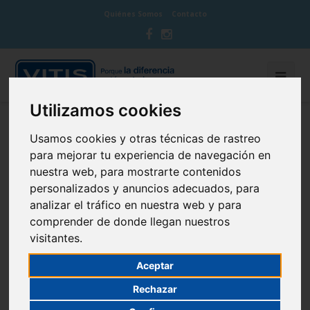
Quiénes Somos
Contacto
Utilizamos cookies
BLOG CUIDA TU BOCA
Usamos cookies y otras técnicas de rastreo
para mejorar tu experiencia de navegación en
nuestra web, para mostrarte contenidos
personalizados y anuncios adecuados, para
analizar el tráfico en nuestra web y para
La visita al odontólogo en el
comprender de donde llegan nuestros
visitantes.
embarazo, ¿para qué?
Aceptar
5 de January de 2015
Cuidado de las encías
Rechazar