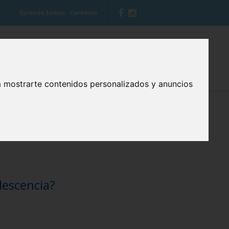
Quiénes Somos
Contacto
 VITIS
BLOG CUIDA TU BOCA
a mostrarte contenidos personalizados y anuncios
lescencia?