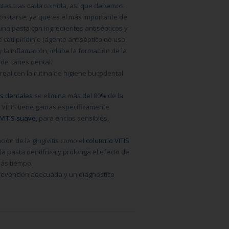
entes tras cada comida, así que debemos
acostarse, ya que es el más importante de
 una pasta con ingredientes antisépticos y
 cetilpiridinio (agente antiséptico de uso
y la inflamación
, inhibe la formación de la
 de caries dental.
 realicen la rutina de higiene bucodental
as dentales
se elimina más
del 80% de la
a. VITIS tiene gamas específicamente
 VITIS suave
, para encías sensibles,
ión de la gingivitis como el
colutorio VITIS
la pasta dentífrica y prolonga el efecto de
más tiempo.
prevención adecuada y un diagnóstico