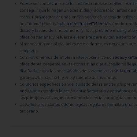
Puede ser complicado que los adolescentes se cepillen los di
conseguir que lo hagan 2 veces al día y, sobre todo, antes de 
todos.
Para mantener unas encías sanas
es necesario utilizar
antiinflamatorios. La
pasta dentífrica VITIS encías
con cloruro de
diario) y l
actato de zinc, pantenol y flúor, previene el sangrado 
placa bacteriana, y refuerza el esmalte para evitar la aparición
Al menos una vez al día, antes de ir a dormir, es necesario que
completa:
Con instrumentos de limpieza interproximal como
sedas y cint
placa dental presente en las zonas a las que el cepillo no lleg
diseñadas para las necesidades de cada boca. La
seda dental
garantiza la máxima higiene y cuidado de las encías.
Colutorios específicos para el cuidado de las encías y la prevenc
encías
que completa la acción antiinflamatoria y antiséptica de 
los principios activos, manteniendo las encías protegidas por 
Llevarlos a revisiones odontológicas regulares permitirá una 
temprano.