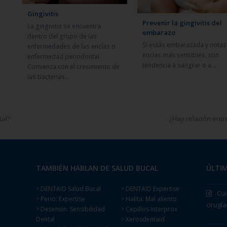
Gingivitis
Prevenir la gingivitis del
La gingivitis se encuentra
embarazo
dentro del grupo de las
Si estás embarazada y notas
enfermedades de las encías o
encías más sensibles, con
enfermedad periodontal.
tendencia a sangrar o a…
Comienza con el crecimiento de
las bacterias…
tal?
¿Hay relación ent
TAMBIÉN HABLAN DE SALUD BUCAL
ÚLTIM
DENTAID Salud Bucal
DENTAID Expertise
>
>
Cui
Perio: Expertise
Halita: Mal aliento
>
>
cirugía
Desensin: Sensibilidad
Cepillos Interprox
>
>
Dental
Xerosdentaid
>