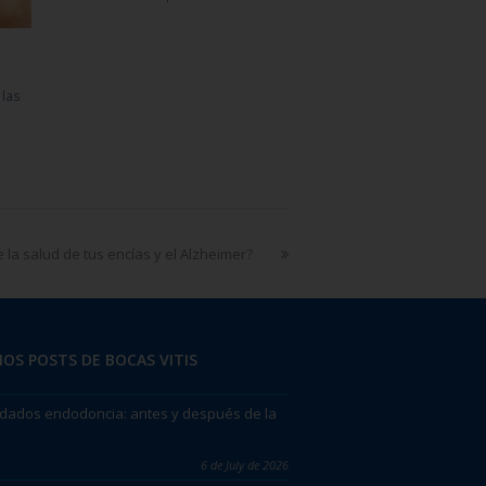
 las
re la salud de tus encías y el Alzheimer?
OS POSTS DE BOCAS VITIS
dados endodoncia: antes y después de la
6 de July de 2026