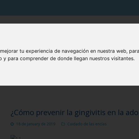
PRODUCTOS VITIS
SOLUCIONES VITIS
TU BOCA
 mejorar tu experiencia de navegación en nuestra web, par
eb y para comprender de donde llegan nuestros visitantes.
BLOG CUIDA TU BOCA
¿Cómo prevenir la gingivitis en la ado
18 de January de 2019
Cuidado de las encías