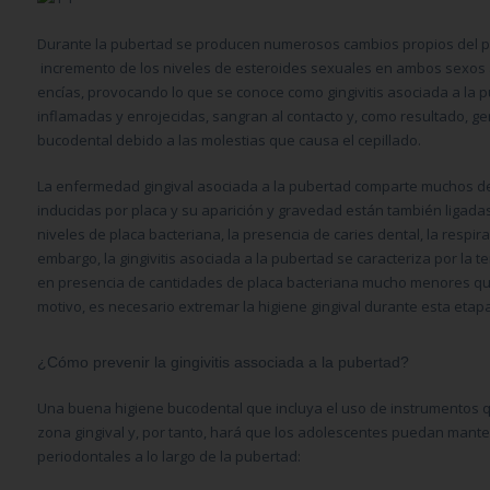
Durante la pubertad se producen numerosos cambios propios del pas
incremento de los niveles de esteroides sexuales en ambos sexos a
encías, provocando lo que se conoce como gingivitis asociada a la 
inflamadas y enrojecidas, sangran al contacto y, como resultado, 
bucodental debido a las molestias que causa el cepillado.
La enfermedad gingival asociada a la pubertad comparte muchos de l
inducidas por placa y su aparición y gravedad están también ligadas
niveles de placa bacteriana, la presencia de caries dental, la respira
embargo, la gingivitis asociada a la pubertad se caracteriza por la t
en presencia de cantidades de placa bacteriana mucho menores que e
motivo, es necesario extremar la higiene gingival durante esta etapa
¿Cómo prevenir la gingivitis associada a la pubertad?
Una buena higiene bucodental que incluya el uso de instrumentos qu
zona gingival y, por tanto, hará que los adolescentes puedan mant
periodontales a lo largo de la pubertad: