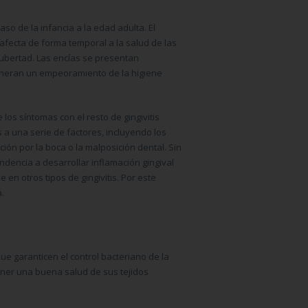
o de la infancia a la edad adulta. El
fecta de forma temporal a la salud de las
pubertad. Las encías se presentan
generan un empeoramiento de la higiene
os síntomas con el resto de gingivitis
 a una serie de factores, incluyendo los
ción por la boca o la malposición dental. Sin
endencia a desarrollar inflamación gingival
n otros tipos de gingivitis. Por este
.
e garanticen el control bacteriano de la
ener una buena salud de sus tejidos